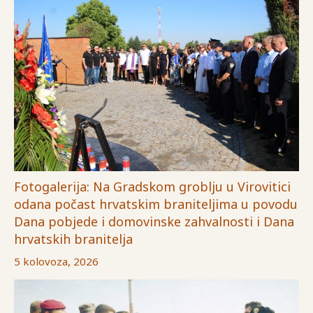
Fotogalerija: Na Gradskom groblju u Virovitici
odana počast hrvatskim braniteljima u povodu
Dana pobjede i domovinske zahvalnosti i Dana
hrvatskih branitelja
5 kolovoza, 2026