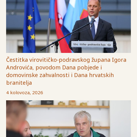
Čestitka virovitičko-podravskog župana Igora
Androvića, povodom Dana pobjede i
domovinske zahvalnosti i Dana hrvatskih
branitelja
4 kolovoza, 2026