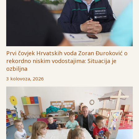
Prvi čovjek Hrvatskih voda Zoran Đuroković o
rekordno niskim vodostajima: Situacija je
ozbiljna
3 kolovoza, 2026