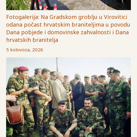
Fotogalerija: Na Gradskom groblju u Virovitici
odana počast hrvatskim braniteljima u povodu
Dana pobjede i domovinske zahvalnosti i Dana
hrvatskih branitelja
5 kolovoza, 2026