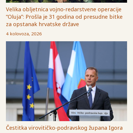
Velika obljetnica vojno-redarstvene operacije
“Oluja”: Prošla je 31 godina od presudne bitke
za opstanak hrvatske države
4 kolovoza, 2026
Čestitka virovitičko-podravskog župana Igora