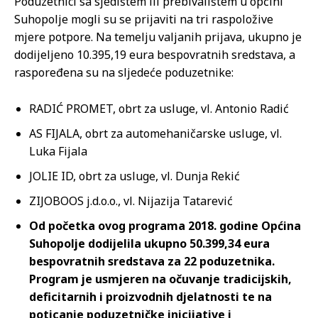
Poduzetnici sa sjedištem ili prebivalištem u općini
Suhopolje mogli su se prijaviti na tri raspoložive
mjere potpore. Na temelju valjanih prijava, ukupno je
dodijeljeno 10.395,19 eura bespovratnih sredstava, a
raspoređena su na sljedeće poduzetnike:
RADIĆ PROMET, obrt za usluge, vl. Antonio Radić
AS FIJALA, obrt za automehaničarske usluge, vl.
Luka Fijala
JOLIE ID, obrt za usluge, vl. Dunja Rekić
ZIJOBOOS j.d.o.o., vl. Nijazija Tatarević
Od početka ovog programa 2018. godine Općina
Suhopolje dodijelila ukupno 50.399,34 eura
bespovratnih sredstava za 22 poduzetnika.
Program je usmjeren na očuvanje tradicijskih,
deficitarnih i proizvodnih djelatnosti te na
poticanje poduzetničke inicijative i