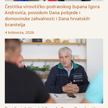
Čestitka virovitičko-podravskog župana Igora
Androvića, povodom Dana pobjede i
domovinske zahvalnosti i Dana hrvatskih
branitelja
4 kolovoza, 2026