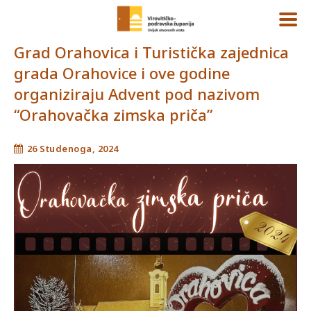
Grad Orahovica i Turistička zajednica
grada Orahovice i ove godine
organiziraju Advent pod nazivom
“Orahovačka zimska priča”
26 Studenoga, 2024