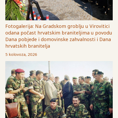
Fotogalerija: Na Gradskom groblju u Virovitici
odana počast hrvatskim braniteljima u povodu
Dana pobjede i domovinske zahvalnosti i Dana
hrvatskih branitelja
5 kolovoza, 2026