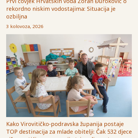
Prvi čovjek Hrvatskih voda Zoran Đuroković o
rekordno niskim vodostajima: Situacija je
ozbiljna
3 kolovoza, 2026
Kako Virovitičko-podravska županija postaje
TOP destinacija za mlade obitelji: Čak 532 djece