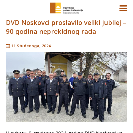
DVD Noskovci proslavilo veliki jubilej –
90 godina neprekidnog rada
11 Studenoga, 2024