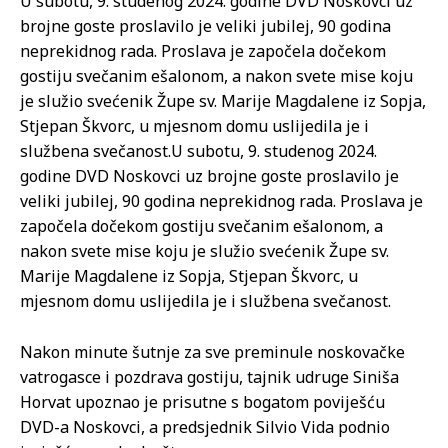
U subotu, 9. studenog 2024. godine DVD Noskovci uz
brojne goste proslavilo je veliki jubilej, 90 godina
neprekidnog rada. Proslava je započela dočekom
gostiju svečanim ešalonom, a nakon svete mise koju
je služio svećenik Župe sv. Marije Magdalene iz Sopja,
Stjepan Škvorc, u mjesnom domu uslijedila je i
službena svečanost.
U subotu, 9. studenog 2024.
godine DVD Noskovci uz brojne goste proslavilo je
veliki jubilej, 90 godina neprekidnog rada. Proslava je
započela dočekom gostiju svečanim ešalonom, a
nakon svete mise koju je služio svećenik Župe sv.
Marije Magdalene iz Sopja, Stjepan Škvorc, u
mjesnom domu uslijedila je i službena svečanost.
Nakon minute šutnje za sve preminule noskovačke
vatrogasce i pozdrava gostiju, tajnik udruge Siniša
Horvat upoznao je prisutne s bogatom poviješću
DVD-a Noskovci, a predsjednik Silvio Vida podnio