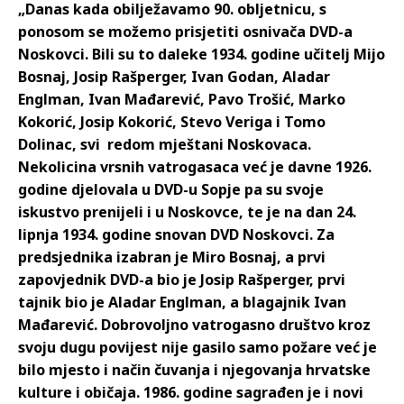
„Danas kada obilježavamo 90. obljetnicu, s
ponosom se možemo prisjetiti osnivača DVD-a
Noskovci. Bili su to daleke 1934. godine učitelj Mijo
Bosnaj, Josip Rašperger, Ivan Godan, Aladar
Englman, Ivan Mađarević, Pavo Trošić, Marko
Kokorić, Josip Kokorić, Stevo Veriga i Tomo
Dolinac, svi redom mještani Noskovaca.
Nekolicina vrsnih vatrogasaca već je davne 1926.
godine djelovala u DVD-u Sopje pa su svoje
iskustvo prenijeli i u Noskovce, te je na dan 24.
lipnja 1934. godine snovan DVD Noskovci. Za
predsjednika izabran je Miro Bosnaj, a prvi
zapovjednik DVD-a bio je Josip Rašperger, prvi
tajnik bio je Aladar Englman, a blagajnik Ivan
Mađarević. Dobrovoljno vatrogasno društvo kroz
svoju dugu povijest nije gasilo samo požare već je
bilo mjesto i način čuvanja i njegovanja hrvatske
kulture i običaja. 1986. godine sagrađen je i novi