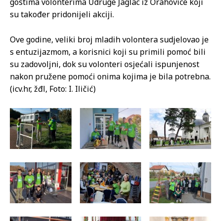
gostima volonterima Udruge Jaglac iz Orahovice koji
su također pridonijeli akciji.
Ove godine, veliki broj mladih volontera sudjelovao je
s entuzijazmom, a korisnici koji su primili pomoć bili
su zadovoljni, dok su volonteri osjećali ispunjenost
nakon pružene pomoći onima kojima je bila potrebna.
(icv.hr, žđl, Foto: I. Iličić)