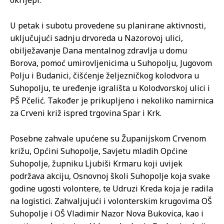
okrijepi.
U petak i subotu provedene su planirane aktivnosti,
uključujući sadnju drvoreda u Nazorovoj ulici,
obilježavanje Dana mentalnog zdravlja u domu
Borova, pomoć umirovljenicima u Suhopolju, Jugovom
Polju i Budanici, čišćenje željezničkog kolodvora u
Suhopolju, te uređenje igrališta u Kolodvorskoj ulici i
PŠ Pčelić. Također je prikupljeno i nekoliko namirnica
za Crveni križ ispred trgovina Spar i Krk.
Posebne zahvale upućene su Županijskom Crvenom
križu, Općini Suhopolje, Savjetu mladih Općine
Suhopolje, župniku Ljubiši Krmaru koji uvijek
podržava akciju, Osnovnoj školi Suhopolje koja svake
godine ugosti volontere, te Udruzi Kreda koja je radila
na logistici. Zahvaljujući i volonterskim krugovima OŠ
Suhopolje i OŠ Vladimir Nazor Nova Bukovica, kao i