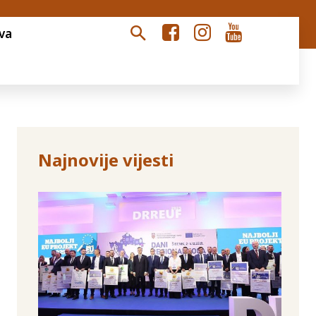
va
Najnovije vijesti