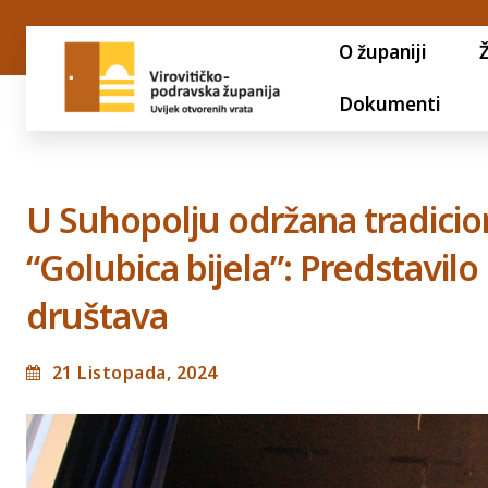
O županiji
Dokumenti
U Suhopolju održana tradicio
“Golubica bijela”: Predstavil
društava
21 Listopada, 2024