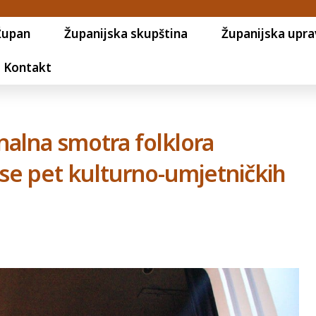
Župan
Županijska skupština
Županijska upra
Kontakt
nalna smotra folklora
o se pet kulturno-umjetničkih