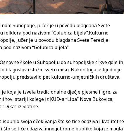
inom Suhopolje, jučer je u povodu blagdana Svete
u folklora pod nazivom “Golubica bijela”.
Kulturno
polje, jučer je u povodu blagdana Svete Terezije
a pod nazivom “Golubica bijela”.
snovne škole u Suhopolju do suhopoljske crkve gdje ih
o blagoslov i služio svetu misu. Nakon toga uslijedio je
opolju predstavilo pet kulturno-umjetničkih društava.
e koja je izvela tradicionalne dječje pjesme i igre, za
 njihovi stariji kolege iz KUD-a “Lipa” Nova Bukovica,
“Dika” iz Slatine.
 ispunio svoja očekivanja što se tiče odaziva i kvalitetne
i i što se tiče odaziva mnogobrojne publike koja je mogla