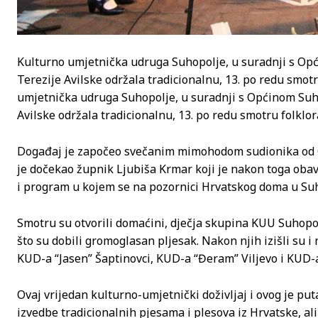
Kulturno umjetnička udruga Suhopolje, u suradnji s Opć
Terezije Avilske održala tradicionalnu, 13. po redu smotr
umjetnička udruga Suhopolje, u suradnji s Općinom Suho
Avilske održala tradicionalnu, 13. po redu smotru folklor
Događaj je započeo svečanim mimohodom sudionika od O
je dočekao župnik Ljubiša Krmar koji je nakon toga obavi
i program u kojem se na pozornici Hrvatskog doma u Suh
Smotru su otvorili domaćini, dječja skupina KUU Suhopolj
što su dobili gromoglasan pljesak. Nakon njih izišli su i
KUD-a “Jasen” Šaptinovci, KUD-a “Đeram” Viljevo i KUD-a 
Ovaj vrijedan kulturno-umjetnički doživljaj i ovog je puta
izvedbe tradicionalnih pjesama i plesova iz Hrvatske, al