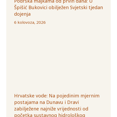
Podrška majkama od prvih dana: U
Špišić Bukovici obilježen Svjetski tjedan
dojenja
6 kolovoza, 2026
Hrvatske vode: Na pojedinim mjernim
postajama na Dunavu i Dravi
zabilježene najniže vrijednosti od
početka sustavnog hidrološkog