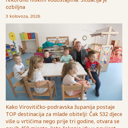
ozbiljna
3 kolovoza, 2026
Kako Virovitičko-podravska županija postaje
TOP destinacija za mlade obitelji: Čak 532 djece
više u vrtićima nego prije tri godine, otvara se