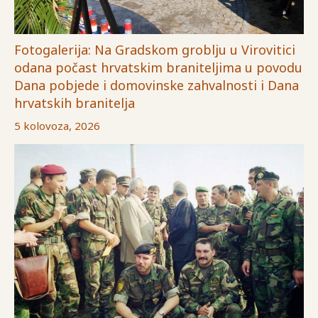
Fotogalerija: Na Gradskom groblju u Virovitici
odana počast hrvatskim braniteljima u povodu
Dana pobjede i domovinske zahvalnosti i Dana
hrvatskih branitelja
5 kolovoza, 2026