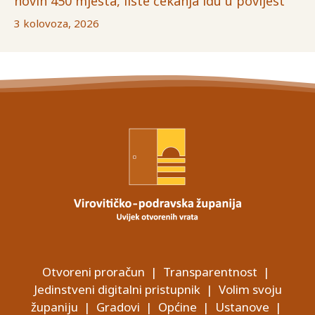
novih 450 mjesta, liste čekanja idu u povijest
3 kolovoza, 2026
Otvoreni proračun
|
Transparentnost
|
Jedinstveni digitalni pristupnik
|
Volim svoju
županiju
|
Gradovi
|
Općine
|
Ustanove
|