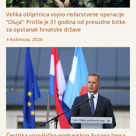
Velika obljetnica vojno-redarstvene operacije
“Oluja”: Prošla je 31 godina od presudne bitke
za opstanak hrvatske države
4 kolovoza, 2026
Čestitka virovitičko-podravskog župana Igora