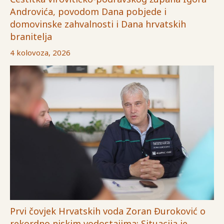
Androvića, povodom Dana pobjede i
domovinske zahvalnosti i Dana hrvatskih
branitelja
4 kolovoza, 2026
Prvi čovjek Hrvatskih voda Zoran Đuroković o
rekordno niskim vodostajima: Situacija je