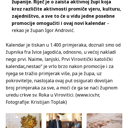
županije. Riječ je o zaista aktivnoj župi koja
kroz različite aktivnosti promiče vjeru, kulturu,
zajedništvo, a sve to će u vidu jedne posebne
promocije omogućiti i ovaj novi kalendar
–
rekao je župan Igor Andrović.
Kalendar je tiskan u 1.400 primjeraka, doznali smo od
župnika fra Ivice Jagodića, odnosno, u većoj nakladi
nego prvi. Naime, lanjski, Prvi Virovitički katolički
kalendar„nestao“ je vrlo brzo nakon promocije i za
njega se tražio primjerak više, pa je župa, uz
pokrovitelje, nastojala ovaj put osigurati dovoljan
broj primjeraka za sve, a moći će ga se naći župnom
uredu crkve sv. Roka u Virovitici. (www.icv.hr,
Fotografije: Kristijan Toplak)