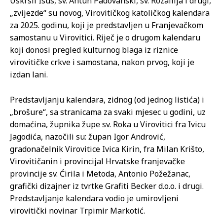
Uskrsli Isus, sv. Antun Padovanski, sv. Rozalilja i drugi,
„zvijezde“ su novog, Virovitičkog katoličkog kalendara
za 2025. godinu, koji je predstavljen u Franjevačkom
samostanu u Virovitici. Riječ je o drugom kalendaru
koji donosi pregled kulturnog blaga iz riznice
virovitičke crkve i samostana, nakon prvog, koji je
izdan lani.
Predstavljanju kalendara, zidnog (od jednog listića) i
„brošure“, sa stranicama za svaki mjesec u godini, uz
domaćina, župnika župe sv. Roka u Virovitici fra Ivicu
Jagodića, nazočili su: župan Igor Andrović,
gradonačelnik Virovitice Ivica Kirin, fra Milan Krišto,
Virovitičanin i provincijal Hrvatske franjevačke
provincije sv. Ćirila i Metoda, Antonio Požežanac,
grafički dizajner iz tvrtke Grafiti Becker d.o.o. i drugi.
Predstavljanje kalendara vodio je umirovljeni
virovitički novinar Trpimir Markotić.