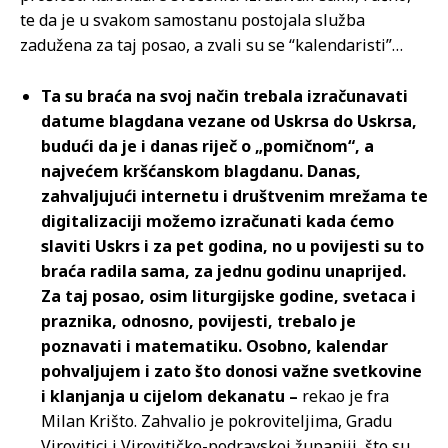
te da je u svakom samostanu postojala služba
zadužena za taj posao, a zvali su se “kalendaristi”…
Ta su braća na svoj način trebala izračunavati
datume blagdana vezane od Uskrsa do Uskrsa,
budući da je i danas riječ o „pomičnom“, a
najvećem kršćanskom blagdanu. Danas,
zahvaljujući internetu i društvenim mrežama te
digitalizaciji možemo izračunati kada ćemo
slaviti Uskrs i za pet godina, no u povijesti su to
braća radila sama, za jednu godinu unaprijed.
Za taj posao, osim liturgijske godine, svetaca i
praznika, odnosno, povijesti, trebalo je
poznavati i matematiku.
Osobno, kalendar
pohvaljujem i zato što donosi važne svetkovine
i klanjanja u cijelom dekanatu –
rekao je fra
Milan Krišto. Zahvalio je pokroviteljima, Gradu
Virovitici i Virovitičko-podravskoj županiji, što su