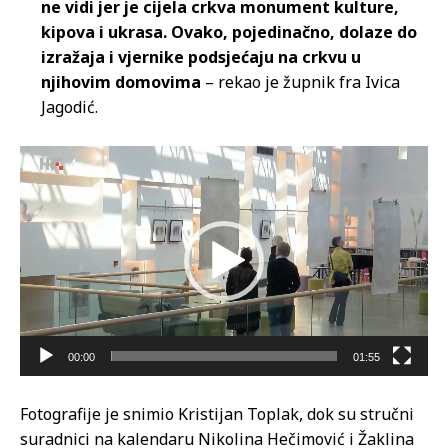
ne vidi jer je cijela crkva monument kulture,
kipova i ukrasa. Ovako, pojedinačno, dolaze do
izražaja i vjernike podsjećaju na crkvu u
njihovim domovima
– rekao je župnik fra Ivica
Jagodić.
R
e
p
r
o
d
u
k
t
00:00
01:55
o
r
Fotografije je snimio Kristijan Toplak, dok su stručni
v
suradnici na kalendaru Nikolina Hečimović i Žaklina