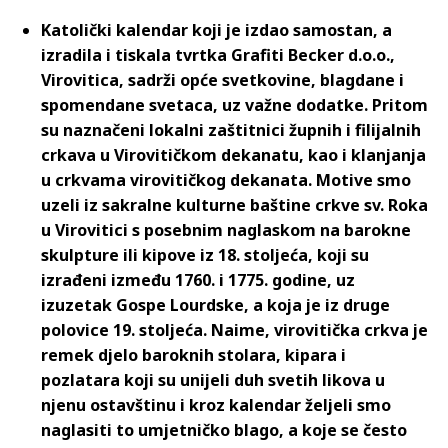
Katolički kalendar koji je izdao samostan, a
izradila i tiskala tvrtka Grafiti Becker d.o.o.,
Virovitica, sadrži opće svetkovine, blagdane i
spomendane svetaca, uz važne dodatke. Pritom
su naznačeni lokalni zaštitnici župnih i filijalnih
crkava u Virovitičkom dekanatu, kao i klanjanja
u crkvama virovitičkog dekanata. Motive smo
uzeli iz sakralne kulturne baštine crkve sv. Roka
u Virovitici s posebnim naglaskom na barokne
skulpture ili kipove iz 18. stoljeća, koji su
izrađeni između 1760. i 1775. godine, uz
izuzetak Gospe Lourdske, a koja je iz druge
polovice 19. stoljeća. Naime, virovitička crkva je
remek djelo baroknih stolara, kipara i
pozlatara koji su unijeli duh svetih likova u
njenu ostavštinu i kroz kalendar željeli smo
naglasiti to umjetničko blago, a koje se često