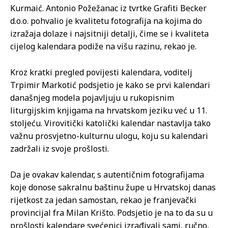
i
Kurmaić. Antonio Požežanac iz tvrtke Grafiti Becker
d
d.o.o. pohvalio je kvalitetu fotografija na kojima do
e
izražaja dolaze i najsitniji detalji, čime se i kvaliteta
o
cijelog kalendara podiže na višu razinu, rekao je.
z
a
Kroz kratki pregled povijesti kalendara, voditelj
p
Trpimir Markotić podsjetio je kako se prvi kalendari
i
današnjeg modela pojavljuju u rukopisnim
s
liturgijskim knjigama na hrvatskom jeziku već u 11.
a
stoljeću. Virovitički katolički kalendar nastavlja tako
važnu prosvjetno-kulturnu ulogu, koju su kalendari
zadržali iz svoje prošlosti.
Da je ovakav kalendar, s autentičnim fotografijama
koje donose sakralnu baštinu župe u Hrvatskoj danas
rijetkost za jedan samostan, rekao je franjevački
provincijal fra Milan Krišto. Podsjetio je na to da su u
prošlosti kalendare svećenici izrađivali sami, ručno,