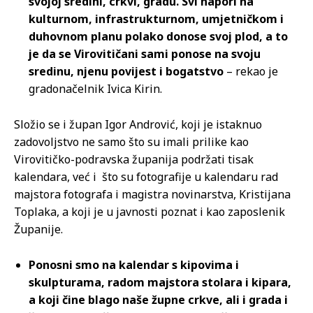
svojoj sredini, crkvi, gradu. Svi napori na
kulturnom, infrastrukturnom, umjetničkom i
duhovnom planu polako donose svoj plod, a to
je da se Virovitičani sami ponose na svoju
sredinu, njenu povijest i bogatstvo
– rekao je
gradonačelnik Ivica Kirin.
Složio se i župan Igor Andrović, koji je istaknuo
zadovoljstvo ne samo što su imali prilike kao
Virovitičko-podravska županija podržati tisak
kalendara, već i što su fotografije u kalendaru rad
majstora fotografa i magistra novinarstva, Kristijana
Toplaka, a koji je u javnosti poznat i kao zaposlenik
Županije.
Ponosni smo na kalendar s kipovima i
skulpturama, radom majstora stolara i kipara,
a koji čine blago naše župne crkve, ali i grada i