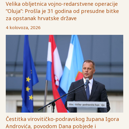
Velika obljetnica vojno-redarstvene operacije
“Oluja”: Prošla je 31 godina od presudne bitke
za opstanak hrvatske države
4 kolovoza, 2026
Čestitka virovitičko-podravskog župana Igora
Androvića, povodom Dana pobjede i