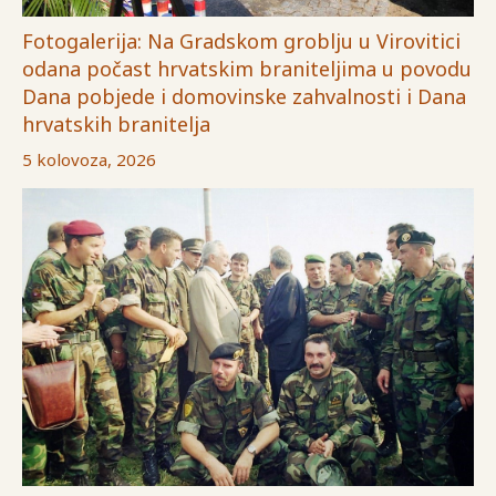
Fotogalerija: Na Gradskom groblju u Virovitici
odana počast hrvatskim braniteljima u povodu
Dana pobjede i domovinske zahvalnosti i Dana
hrvatskih branitelja
5 kolovoza, 2026