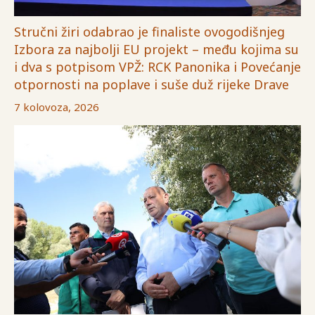
Stručni žiri odabrao je finaliste ovogodišnjeg
Izbora za najbolji EU projekt – među kojima su
i dva s potpisom VPŽ: RCK Panonika i Povećanje
otpornosti na poplave i suše duž rijeke Drave
7 kolovoza, 2026