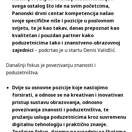
svega ostalog što ide na svim početcima,
Panonski drvni centar kompetencija našao
svoje specifične niše i pozicije u poslovnom
svijetu, te je kao takav, danas prepoznat kao
kvalitetan i pouzdan partner kako
poduzetnicima tako i znanstveno-obrazovnoj
zajednici
– podcrtao je u startu Denis Validžić.
Današnji fokus je povezivanju znanosti i
poduzetništva.
Dvije su osnovne pozicije koje nastojimo
forsirati, a odnose se na kreativan i inovativan
pristup sustavu obrazovanja, odnosno
povezivanja znanosti i poduzetništva, te
pružanju usluga poduzetnicima kroz suvremenu
digitalnu tehnologiju i praktično znanje.
Značajan fokus, dajemo na suradnju sa školama