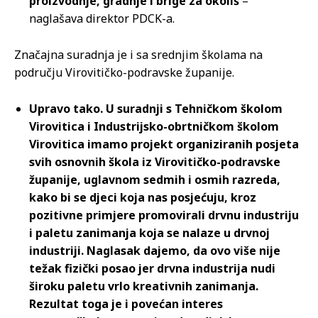
proizvodnje, gradnje i brige za okoliš
–
naglašava direktor PDCK-a.
Značajna suradnja je i sa srednjim školama na
području Virovitičko-podravske županije.
Upravo tako. U suradnji s Tehničkom školom
Virovitica i Industrijsko-obrtničkom školom
Virovitica imamo projekt organiziranih posjeta
svih osnovnih škola iz Virovitičko-podravske
županije, uglavnom sedmih i osmih razreda,
kako bi se djeci koja nas posjećuju, kroz
pozitivne primjere promovirali drvnu industriju
i paletu zanimanja koja se nalaze u drvnoj
industriji. Naglasak dajemo, da ovo više nije
težak fizički posao jer drvna industrija nudi
široku paletu vrlo kreativnih zanimanja.
Rezultat toga je i povećan interes