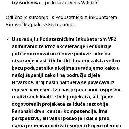
tržišnih niša
– podcrtava Denis Validžić.
Odlična je suradnja i s Poduzetničkim inkubatorom
Virovitičko-podravske županije.
U suradnji s Poduzetničkim Inkubatorom VPŽ,
animiramo te kroz akceleracije i edukacije
potičemo inovatore i nove poduzetnike na
otvaranje vlastitih tvrtki. Imamo zaista veliku
bazu poduzetnika s kojima surađujemo kako u
našoj županiji tako i na području cijele
Hrvatske. Broj naših partnera se povećava iz
mjesec u mjesec. Iza nas je jako puno uspješno
realiziranih kvalitetnih projekata, ali i puno
dogovorenih projekata za iduće razdoblje.
Panonski drvni centar kompetencija, ima
perspektivu, ali veliki posao je i dalje pred
nama jer moramo držati smjer u kojem idemo i