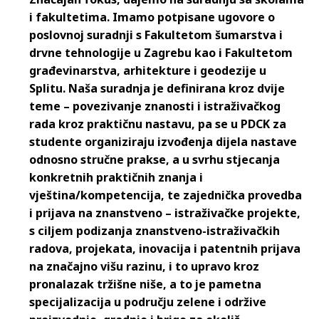
i fakultetima. Imamo potpisane ugovore o
poslovnoj suradnji s Fakultetom šumarstva i
drvne tehnologije u Zagrebu kao i Fakultetom
građevinarstva, arhitekture i geodezije u
Splitu. Naša suradnja je definirana kroz dvije
teme – povezivanje znanosti i istraživačkog
rada kroz praktičnu nastavu, pa se u PDCK za
studente organiziraju izvođenja dijela nastave
odnosno stručne prakse, a u svrhu stjecanja
konkretnih praktičnih znanja i
vještina/kompetencija, te zajednička provedba
i prijava na znanstveno – istraživačke projekte,
s ciljem podizanja znanstveno-istraživačkih
radova, projekata, inovacija i patentnih prijava
na značajno višu razinu, i to upravo kroz
pronalazak tržišne niše, a to je pametna
specijalizacija u području zelene i održive