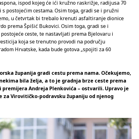
spona, ispod kojeg će ići kružno raskrižje, radijusa 70
i s postojećim cestama. Osim toga, gradi se i pružni
mo, u četvrtak bi trebalo krenuti asfaltiranje dionice
rdo prema Špišić Bukovici. Osim toga, gradi se i
 postojeće ceste, te nastavljati prema Bjelovaru i
esticija koja se trenutno provodi na području
gradom Hrvatske, kada bude gotova „spojiti za 60
ogorska županija gradi cestu prema nama. Očekujemo,
 nekima bila želja, a to je gradnja brze ceste prema
i premijera Andreja Plenkovića – ostvarili. Upravo je
še za Virovitičko-podravsku županiju od njenog