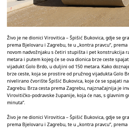
Živo je ne dionici Virovitica – Špišić Bukovica, gdje se gr
prema Bjelovaru i Zagrebu, te u „kontra pravcu“, prema
novom nadvožnjaku s četiri stupišta i pet konstrukcija ra
metara i putem kojeg će se ova dionica brze ceste spajat
vijadukt Golo Brdo, u duljini od 150 metara. Kako doznaje
brze ceste, koja se prostire od pružnog vijadukta Golo B
nivelirano čvorište Špišić Bukovica, koje će se spajati na
Zagrebu. Brza cesta prema Zagrebu, najznačajnija je inv
Virovitičko-podravske županije, koja će nas, s glavnim 
minuta“.
Živo je ne dionici Virovitica – Špišić Bukovica, gdje se gr
prema Bjelovaru i Zagrebu, te u „kontra pravcu“, prema