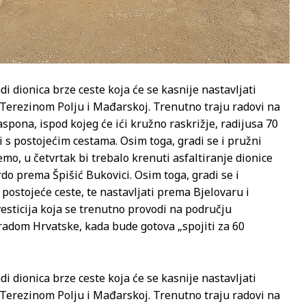
adi dionica brze ceste koja će se kasnije nastavljati
 Terezinom Polju i Mađarskoj. Trenutno traju radovi na
spona, ispod kojeg će ići kružno raskrižje, radijusa 70
i s postojećim cestama. Osim toga, gradi se i pružni
mo, u četvrtak bi trebalo krenuti asfaltiranje dionice
rdo prema Špišić Bukovici. Osim toga, gradi se i
 postojeće ceste, te nastavljati prema Bjelovaru i
esticija koja se trenutno provodi na području
gradom Hrvatske, kada bude gotova „spojiti za 60
adi dionica brze ceste koja će se kasnije nastavljati
 Terezinom Polju i Mađarskoj. Trenutno traju radovi na