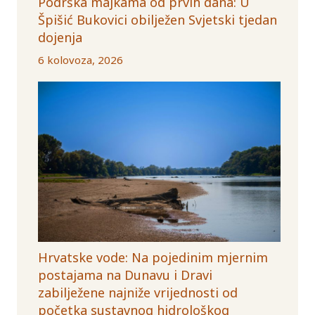
Podrška majkama od prvih dana: U
Špišić Bukovici obilježen Svjetski tjedan
dojenja
6 kolovoza, 2026
Hrvatske vode: Na pojedinim mjernim
postajama na Dunavu i Dravi
zabilježene najniže vrijednosti od
početka sustavnog hidrološkog