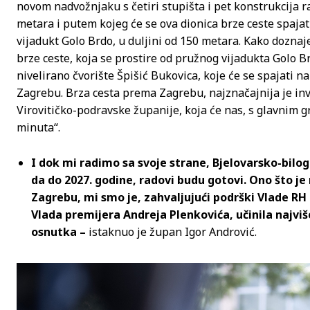
novom nadvožnjaku s četiri stupišta i pet konstrukcija ra
metara i putem kojeg će se ova dionica brze ceste spajat
vijadukt Golo Brdo, u duljini od 150 metara. Kako doznaje
brze ceste, koja se prostire od pružnog vijadukta Golo B
nivelirano čvorište Špišić Bukovica, koje će se spajati na
Zagrebu. Brza cesta prema Zagrebu, najznačajnija je inv
Virovitičko-podravske županije, koja će nas, s glavnim 
minuta“.
I dok mi radimo sa svoje strane, Bjelovarsko-bil
da do 2027. godine, radovi budu gotovi. Ono što je
Zagrebu, mi smo je, zahvaljujući podrški Vlade RH 
Vlada premijera Andreja Plenkovića, učinila najvi
osnutka –
istaknuo je župan Igor Andrović.