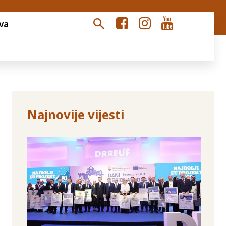
va
Najnovije vijesti