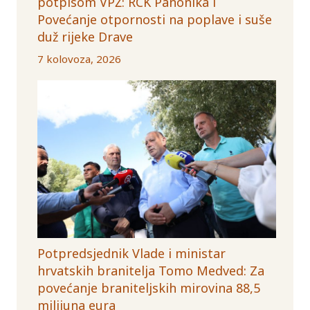
potpisom VPŽ: RCK Panonika i
Povećanje otpornosti na poplave i suše
duž rijeke Drave
7 kolovoza, 2026
Potpredsjednik Vlade i ministar
hrvatskih branitelja Tomo Medved: Za
povećanje braniteljskih mirovina 88,5
milijuna eura