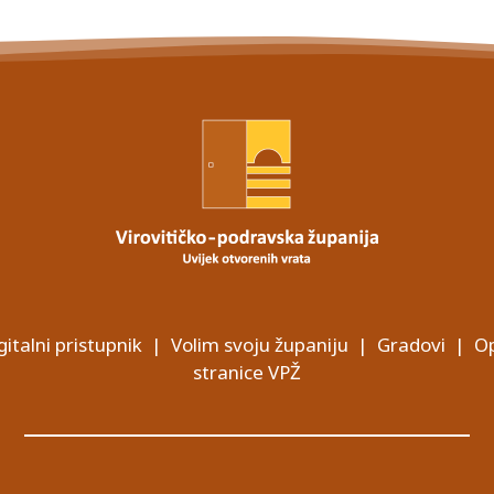
gitalni pristupnik
|
Volim svoju županiju
|
Gradovi
|
Op
stranice VPŽ