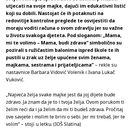
utjecati na svoje majke, dajući im edukativni listić
koji su dobili. Nastojat će ih potaknuti na
redovitije kontrolne preglede te osvijestiti da
moraju voditi računa o svom zdravlju jer su važne
u životu svakoga djeteta. Pod sloganom: „Mama,
mi te volimo – Mama, budi zdrava“ simbolično su
pozirali s ružičastim balonima ispred škole te ih
pustili u zrak uz želje upućene svim ženama,
majkama, sestrama i prijateljicama”
– rekle su
nastavnice Barbara Vidović Volenik i Ivana Lukač
Vuković.
„Najveća želja svake majke jest da joj dijete bude
zdravo. Ja znam da je to i tvoja želja. Ovom porukom ti
želim reći da i ja želim da mi ti budeš zdrava. Pročitaj
ove savjete i molim te brini o sebi. Jer mi trebaš. Jer te
volim“ – stoji u letku. (IOŠ Slatina)