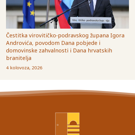
Čestitka virovitičko-podravskog župana Igora
Androvića, povodom Dana pobjede i
domovinske zahvalnosti i Dana hrvatskih
branitelja
4 kolovoza, 2026