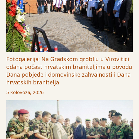
Fotogalerija: Na Gradskom groblju u Virovitici
odana počast hrvatskim braniteljima u povodu
Dana pobjede i domovinske zahvalnosti i Dana
hrvatskih branitelja
5 kolovoza, 2026