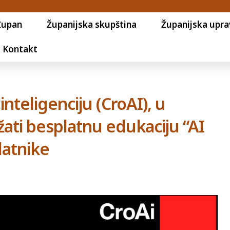
Župan
Županijska skupština
Županijska upra
Kontakt
nteligenciju (CroAI), u
ržati besplatnu edukaciju “AI
latnike