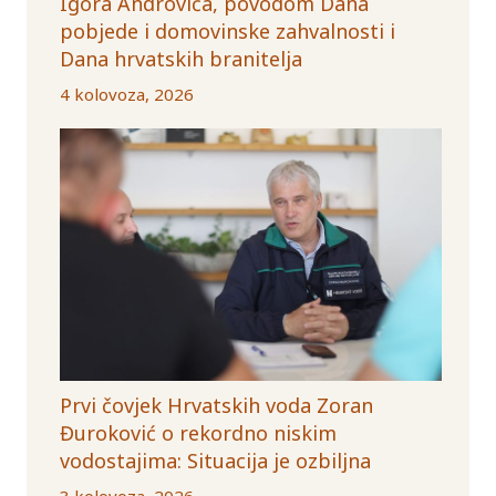
Igora Androvića, povodom Dana
pobjede i domovinske zahvalnosti i
Dana hrvatskih branitelja
4 kolovoza, 2026
Prvi čovjek Hrvatskih voda Zoran
Đuroković o rekordno niskim
vodostajima: Situacija je ozbiljna
3 kolovoza, 2026