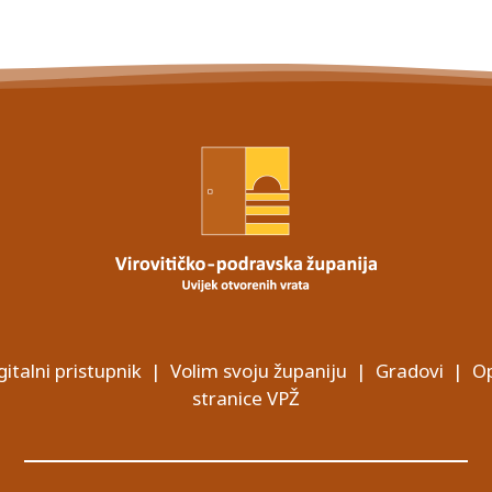
gitalni pristupnik
|
Volim svoju županiju
|
Gradovi
|
Op
stranice VPŽ