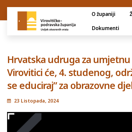
O županiji
Dokumenti
Hrvatska udruga za umjetnu i
Virovitici će, 4. studenog, od
se educiraj” za obrazovne dje
23 Listopada, 2024