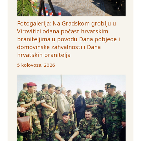
Fotogalerija: Na Gradskom groblju u
Virovitici odana počast hrvatskim
braniteljima u povodu Dana pobjede i
domovinske zahvalnosti i Dana
hrvatskih branitelja
5 kolovoza, 2026