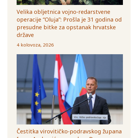
Velika obljetnica vojno-redarstvene
operacije “Oluja”: Prošla je 31 godina od
presudne bitke za opstanak hrvatske
države
4 kolovoza, 2026
Čestitka virovitičko-podravskog župana