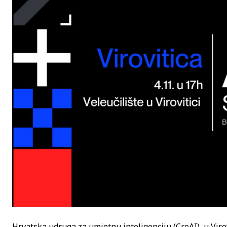
Hrvatska udruga za umjetnu inteligenciju (CroAI), u Virovi