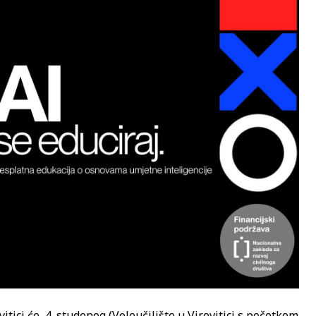
tici će, 4. studenog (Veleučilište u Virovitici s početkom