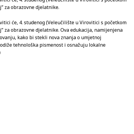
aj” za obrazovne djelatnike.
tici će, 4. studenog (Veleučilište u Virovitici s početkom
raj” za obrazovne djelatnike. Ova edukacija, namijenjena
zovanju, kako bi stekli nova znanja o umjetnoj
 podiže tehnološka pismenost i osnažuju lokalne
)