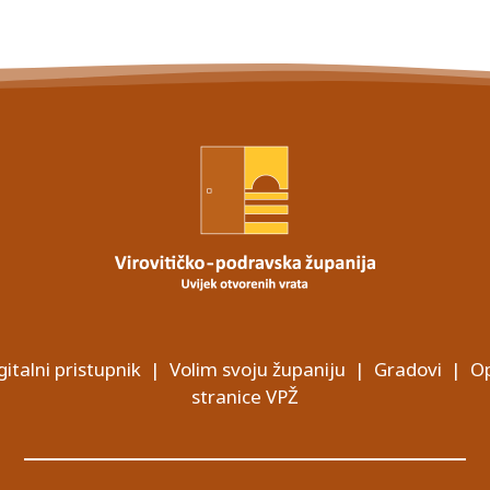
gitalni pristupnik
|
Volim svoju županiju
|
Gradovi
|
Op
stranice VPŽ