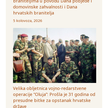
braniteljima u povodu Dana pobjede i
domovinske zahvalnosti i Dana
hrvatskih branitelja
5 kolovoza, 2026
Velika obljetnica vojno-redarstvene
operacije “Oluja”: Prošla je 31 godina od
presudne bitke za opstanak hrvatske
države