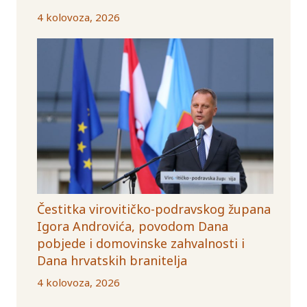
4 kolovoza, 2026
Čestitka virovitičko-podravskog župana
Igora Androvića, povodom Dana
pobjede i domovinske zahvalnosti i
Dana hrvatskih branitelja
4 kolovoza, 2026