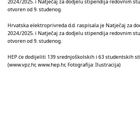
2024./2025. i Natječaj za dodjelu stipendija redovnim s
otvoren od 9. studenog.
Hrvatska elektroprivreda d.d. raspisala je Natječaj za 
2024./2025. i Natječaj za dodjelu stipendija redovnim s
otvoren od 9. studenog.
HEP će dodijeliti 139 srednjoškolskih i 63 studentskih s
(www.vpz.hr, www.hep.hr, Fotografija: Ilustracija)