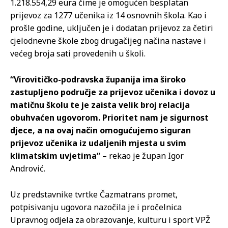
1.218.554,29 eura čime je omogućen besplatan
prijevoz za 1277 učenika iz 14 osnovnih škola. Kao i
prošle godine, uključen je i dodatan prijevoz za četiri
cjelodnevne škole zbog drugačijeg načina nastave i
većeg broja sati provedenih u školi.
“Virovitičko-podravska županija ima široko
zastupljeno područje za prijevoz učenika i dovoz u
matičnu školu te je zaista velik broj relacija
obuhvaćen ugovorom. Prioritet nam je sigurnost
djece, a na ovaj način omogućujemo siguran
prijevoz učenika iz udaljenih mjesta u svim
klimatskim uvjetima”
– rekao je župan Igor
Andrović.
Uz predstavnike tvrtke Čazmatrans promet,
potpisivanju ugovora nazočila je i pročelnica
Upravnog odjela za obrazovanje, kulturu i sport VPŽ