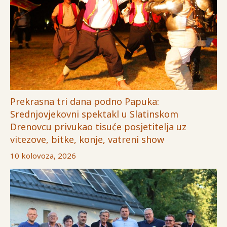
Prekrasna tri dana podno Papuka:
Srednjovjekovni spektakl u Slatinskom
Drenovcu privukao tisuće posjetitelja uz
vitezove, bitke, konje, vatreni show
10 kolovoza, 2026