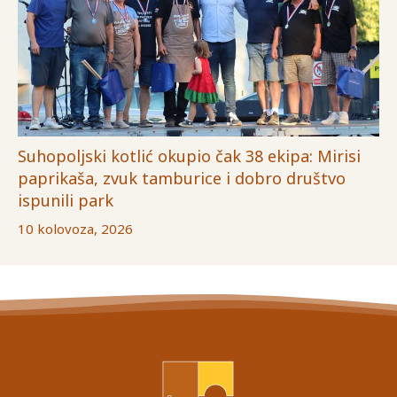
Suhopoljski kotlić okupio čak 38 ekipa: Mirisi
paprikaša, zvuk tamburice i dobro društvo
ispunili park
10 kolovoza, 2026