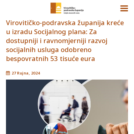
Virovitičko-podravska županija kreće
u izradu Socijalnog plana: Za
dostupniji i ravnomjerniji razvoj
socijalnih usluga odobreno
bespovratnih 53 tisuće eura
27 Rujna, 2024