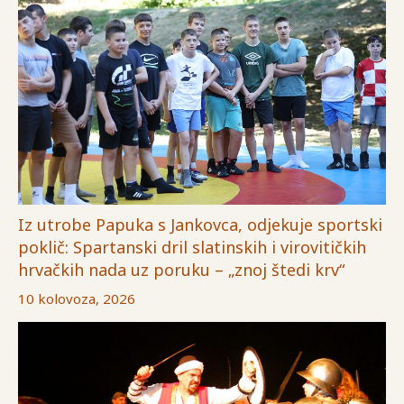
Iz utrobe Papuka s Jankovca, odjekuje sportski
poklič: Spartanski dril slatinskih i virovitičkih
hrvačkih nada uz poruku – „znoj štedi krv“
10 kolovoza, 2026