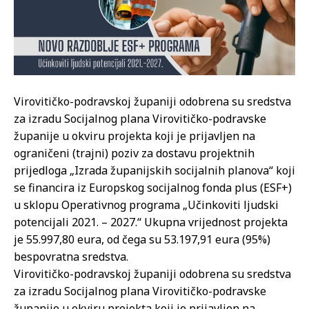
Virovitičko-podravskoj županiji odobrena su sredstva
za izradu Socijalnog plana Virovitičko-podravske
županije u okviru projekta koji je prijavljen na
ograničeni (trajni) poziv za dostavu projektnih
prijedloga „Izrada županijskih socijalnih planova“ koji
se financira iz Europskog socijalnog fonda plus (ESF+)
u sklopu Operativnog programa „Učinkoviti ljudski
potencijali 2021. – 2027.“ Ukupna vrijednost projekta
je 55.997,80 eura, od čega su 53.197,91 eura (95%)
bespovratna sredstva.
Virovitičko-podravskoj županiji odobrena su sredstva
za izradu Socijalnog plana Virovitičko-podravske
županije u okviru projekta koji je prijavljen na