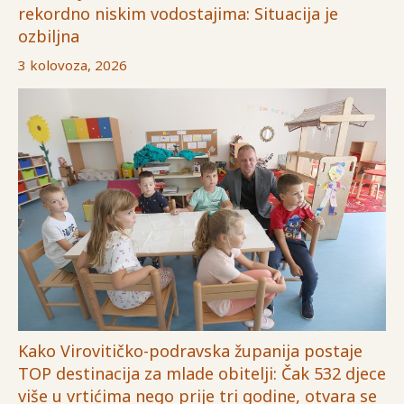
rekordno niskim vodostajima: Situacija je
ozbiljna
3 kolovoza, 2026
Kako Virovitičko-podravska županija postaje
TOP destinacija za mlade obitelji: Čak 532 djece
više u vrtićima nego prije tri godine, otvara se