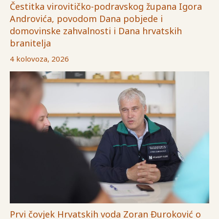
Čestitka virovitičko-podravskog župana Igora
Androvića, povodom Dana pobjede i
domovinske zahvalnosti i Dana hrvatskih
branitelja
4 kolovoza, 2026
Prvi čovjek Hrvatskih voda Zoran Đuroković o