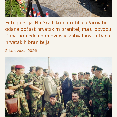
Fotogalerija: Na Gradskom groblju u Virovitici
odana počast hrvatskim braniteljima u povodu
Dana pobjede i domovinske zahvalnosti i Dana
hrvatskih branitelja
5 kolovoza, 2026