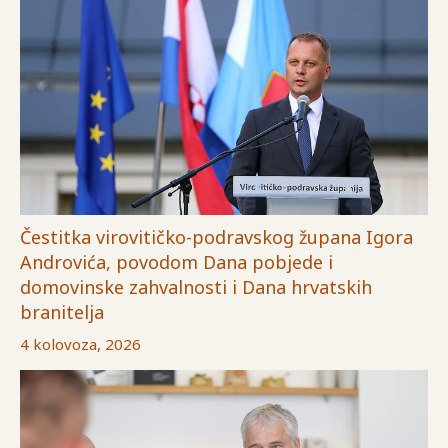
Čestitka virovitičko-podravskog župana Igora
Androvića, povodom Dana pobjede i
domovinske zahvalnosti i Dana hrvatskih
branitelja
4 kolovoza, 2026