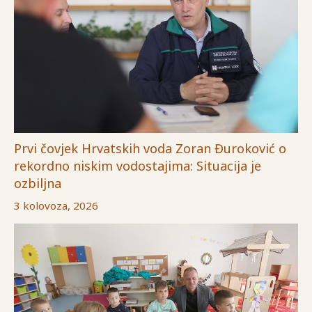
Prvi čovjek Hrvatskih voda Zoran Đuroković o
rekordno niskim vodostajima: Situacija je
ozbiljna
3 kolovoza, 2026