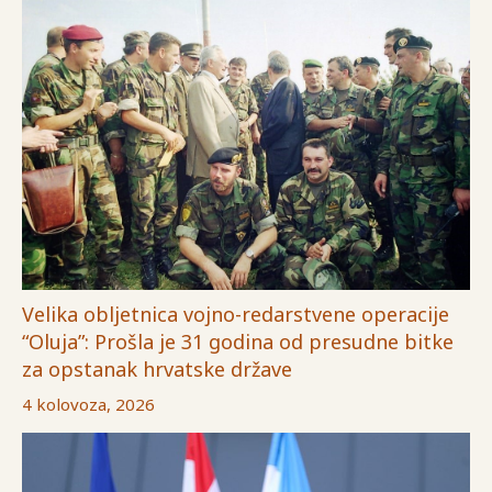
Velika obljetnica vojno-redarstvene operacije
“Oluja”: Prošla je 31 godina od presudne bitke
za opstanak hrvatske države
4 kolovoza, 2026