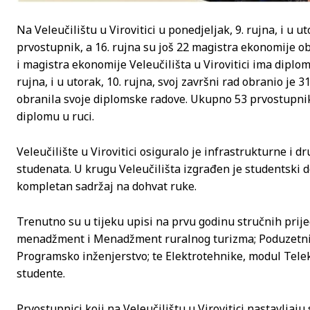
Na Veleučilištu u Virovitici u ponedjeljak, 9. rujna, i u u
prvostupnik, a 16. rujna su još 22 magistra ekonomije 
i magistra ekonomije Veleučilišta u Virovitici ima diplom
rujna, i u utorak, 10. rujna, svoj završni rad obranio je 
obranila svoje diplomske radove. Ukupno 53 prvostupnika
diplomu u ruci.
Veleučilište u Virovitici osiguralo je infrastrukturne i 
studenata. U krugu Veleučilišta izgrađen je studentski 
kompletan sadržaj na dohvat ruke.
Trenutno su u tijeku upisi na prvu godinu stručnih pri
menadžment i Menadžment ruralnog turizma; Poduzetniš
Programsko inženjerstvo; te Elektrotehnike, modul Telek
studente.
Prvostupnici koji na Veleučilištu u Virovitici nastavljaju