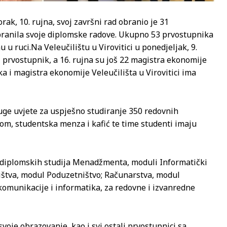
torak, 10. rujna, svoj završni rad obranio je 31
obranila svoje diplomske radove. Ukupno 53 prvostupnika
u u ruci.
Na Veleučilištu u Virovitici u ponedjeljak, 9.
31 prvostupnik, a 16. rujna su još 22 magistra ekonomije
 i magistra ekonomije Veleučilišta u Virovitici ima
druge uvjete za uspješno studiranje 350 redovnih
dom, studentska menza i kafić te time studenti imaju
jediplomskih studija Menadžmenta, moduli Informatički
tva, modul Poduzetništvo; Računarstva, modul
omunikacije i informatika, za redovne i izvanredne
 svoje obrazovanje, kao i svi ostali prvostupnici sa