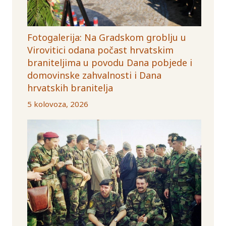
Fotogalerija: Na Gradskom groblju u
Virovitici odana počast hrvatskim
braniteljima u povodu Dana pobjede i
domovinske zahvalnosti i Dana
hrvatskih branitelja
5 kolovoza, 2026