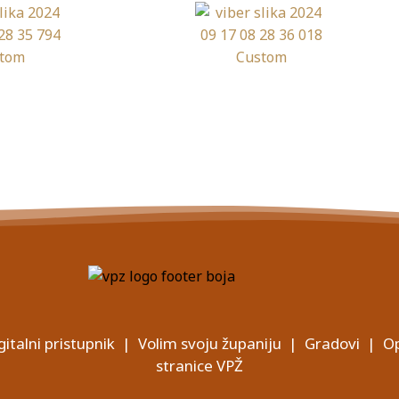
gitalni pristupnik
|
Volim svoju županiju
|
Gradovi
|
Op
stranice VPŽ