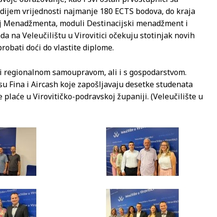
udijem vrijednosti najmanje 180 ECTS bodova, do kraja
ij Menadžmenta, moduli Destinacijski menadžment i
a na Veleučilištu u Virovitici očekuju stotinjak novih
probati doći do vlastite diplome.
 i regionalnom samoupravom, ali i s gospodarstvom.
su Fina i Aircash koje zapošljavaju desetke studenata
 plaće u Virovitičko-podravskoj županiji. (Veleučilište u