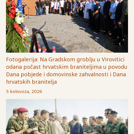
Fotogalerija: Na Gradskom groblju u Virovitici
odana počast hrvatskim braniteljima u povodu
Dana pobjede i domovinske zahvalnosti i Dana
hrvatskih branitelja
5 kolovoza, 2026