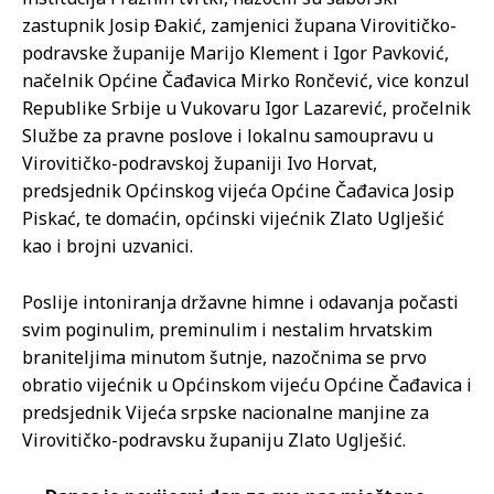
zastupnik Josip Đakić, zamjenici župana Virovitičko-
podravske županije Marijo Klement i Igor Pavković,
načelnik Općine Čađavica Mirko Rončević, vice konzul
Republike Srbije u Vukovaru Igor Lazarević, pročelnik
Službe za pravne poslove i lokalnu samoupravu u
Virovitičko-podravskoj županiji Ivo Horvat,
predsjednik Općinskog vijeća Općine Čađavica Josip
Piskać, te domaćin, općinski vijećnik Zlato Uglješić
kao i brojni uzvanici.
Poslije intoniranja državne himne i odavanja počasti
svim poginulim, preminulim i nestalim hrvatskim
braniteljima minutom šutnje, nazočnima se prvo
obratio vijećnik u Općinskom vijeću Općine Čađavica i
predsjednik Vijeća srpske nacionalne manjine za
Virovitičko-podravsku županiju Zlato Uglješić.