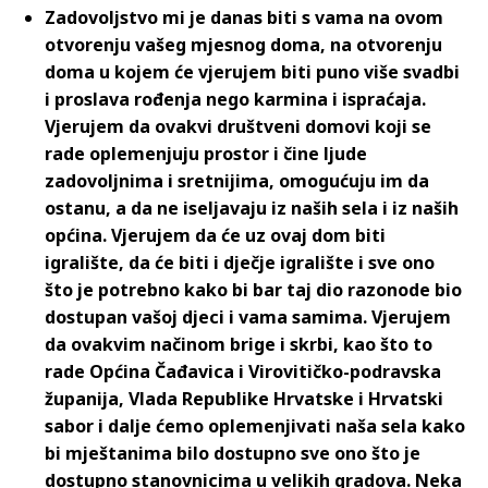
Zadovoljstvo mi je danas biti s vama na ovom
otvorenju vašeg mjesnog doma, na otvorenju
doma u kojem će vjerujem biti puno više svadbi
i proslava rođenja nego karmina i ispraćaja.
Vjerujem da ovakvi društveni domovi koji se
rade oplemenjuju prostor i čine ljude
zadovoljnima i sretnijima, omogućuju im da
ostanu, a da ne iseljavaju iz naših sela i iz naših
općina. Vjerujem da će uz ovaj dom biti
igralište, da će biti i dječje igralište i sve ono
što je potrebno kako bi bar taj dio razonode bio
dostupan vašoj djeci i vama samima. Vjerujem
da ovakvim načinom brige i skrbi, kao što to
rade Općina Čađavica i Virovitičko-podravska
županija, Vlada Republike Hrvatske i Hrvatski
sabor i dalje ćemo oplemenjivati naša sela kako
bi mještanima bilo dostupno sve ono što je
dostupno stanovnicima u velikih gradova. Neka