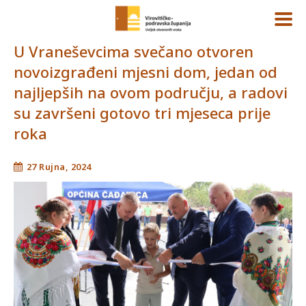
U Vraneševcima svečano otvoren
novoizgrađeni mjesni dom, jedan od
najljepših na ovom području, a radovi
su završeni gotovo tri mjeseca prije
roka
27 Rujna, 2024