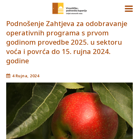
Podnošenje Zahtjeva za odobravanje
operativnih programa s prvom
godinom provedbe 2025. u sektoru
voća i povrća do 15. rujna 2024.
godine
4 Rujna, 2024