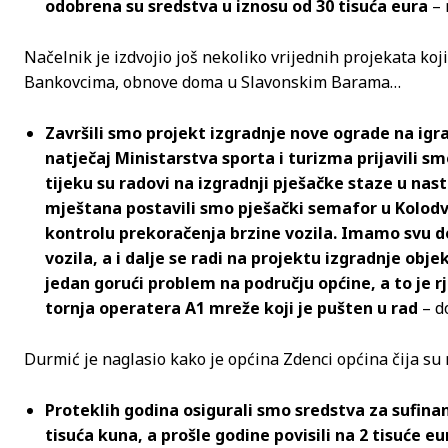
odobrena su sredstva u iznosu od 30 tisuća eura
– 
Načelnik je izdvojio još nekoliko vrijednih projekata ko
Bankovcima
, obnove doma u Slavonskim Barama…
Završili smo projekt izgradnje nove ograde na igr
natječaj Ministarstva sporta i turizma prijavili sm
tijeku su radovi na izgradnji pješačke staze u nas
mještana postavili smo pješački semafor u Kolodv
kontrolu prekoračenja brzine vozila. Imamo svu 
vozila, a i dalje se radi na projektu izgradnje obj
jedan gorući problem na području općine, a to je 
tornja operatera A1 mreže koji je pušten u rad
– d
Durmić je naglasio kako je općina Zdenci općina čija su 
Proteklih godina osigurali smo sredstva za sufina
tisuća kuna, a prošle godine povisili na 2 tisuće 