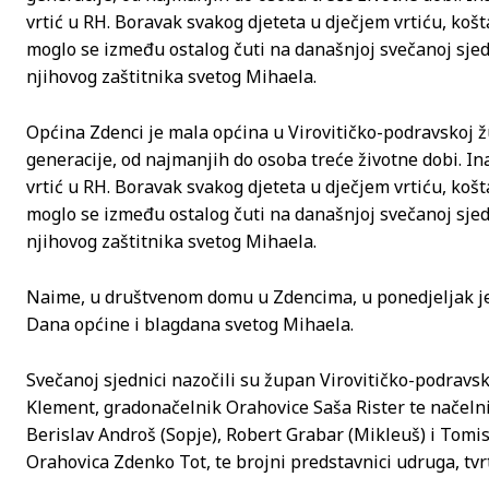
vrtić u RH. Boravak svakog djeteta u dječjem vrtiću, koš
moglo se između ostalog čuti na današnjoj svečanoj sje
njihovog zaštitnika svetog Mihaela.
Općina Zdenci je mala općina u Virovitičko-podravskoj žup
generacije, od najmanjih do osoba treće životne dobi. In
vrtić u RH. Boravak svakog djeteta u dječjem vrtiću, koš
moglo se između ostalog čuti na današnjoj svečanoj sje
njihovog zaštitnika svetog Mihaela.
Naime, u društvenom domu u Zdencima, u ponedjeljak je
Dana općine i blagdana svetog Mihaela.
Svečanoj sjednici nazočili su župan Virovitičko-podravs
Klement, gradonačelnik Orahovice Saša Rister te načelni
Berislav Androš (Sopje), Robert Grabar (Mikleuš) i Tomis
Orahovica Zdenko Tot, te brojni predstavnici udruga, tvr