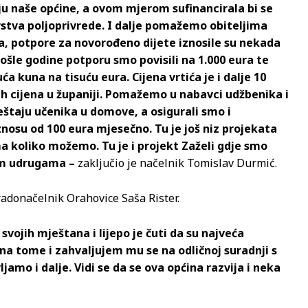
u naše općine, a ovom mjerom sufinancirala bi se
rstva poljoprivrede. I dalje pomažemo obiteljima
a, potpore za novorođeno dijete iznosile su nekada
rošle godine potporu smo povisili na 1.000 eura te
uća kuna na tisuću eura. Cijena vrtića je i dalje 10
ih cijena u županiji. Pomažemo u nabavci udžbenika i
eštaju učenika u domove, a osigurali smo i
osu od 100 eura mjesečno. Tu je još niz projekata
koliko možemo. Tu je i projekt Zaželi gdje smo
im udrugama –
zaključio je načelnik Tomislav Durmić.
adonačelnik Orahovice Saša Rister.
svojih mještana i lijepo je čuti da su najveća
na tome i zahvaljujem mu se na odličnoj suradnji s
mo i dalje. Vidi se da se ova općina razvija i neka