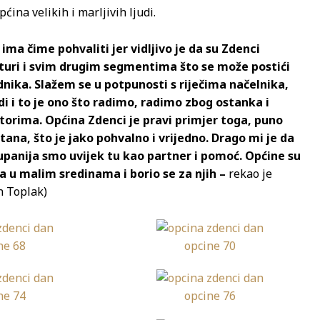
ina velikih i marljivih ljudi.
ma čime pohvaliti jer vidljivo je da su Zdenci
kturi i svim drugim segmentima što se može postići
nika. Slažem se u potpunosti s riječima načelnika,
judi i to je ono što radimo, radimo zbog ostanka i
torima. Općina Zdenci je pravi primjer toga, puno
štana, što je jako pohvalno i vrijedno. Drago mi je da
upanija smo uvijek tu kao partner i pomoć. Općine su
a u malim sredinama i borio se za njih –
rekao je
an Toplak)