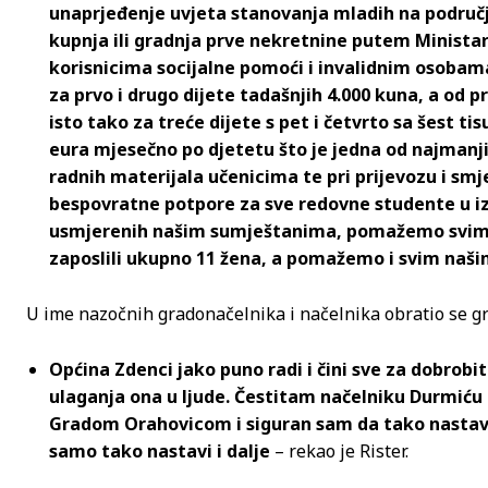
unaprjeđenje uvjeta stanovanja mladih na područj
kupnja ili gradnja prve nekretnine putem Minista
korisnicima socijalne pomoći i invalidnim osobam
za prvo i drugo dijete tadašnjih 4.000 kuna, a od p
isto tako za treće dijete s pet i četvrto sa šest tis
eura mjesečno po djetetu što je jedna od najmanj
radnih materijala učenicima te pri prijevozu i smj
bespovratne potpore za sve redovne studente u izn
usmjerenih našim sumještanima, pomažemo svima 
zaposlili ukupno 11 žena, a pomažemo i svim naš
U ime nazočnih gradonačelnika i načelnika obratio se gr
Općina Zdenci jako puno radi i čini sve za dobrobit 
ulaganja ona u ljude. Čestitam načelniku Durmiću 
Gradom Orahovicom i siguran sam da tako nastavlja
samo tako nastavi i dalje
– rekao je Rister.