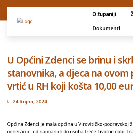
O županiji
Dokumenti
U Općini Zdenci se brinu i skr
stanovnika, a djeca na ovom p
vrtić u RH koji košta 10,00 eu
24 Rujna, 2024
Općina Zdenci je mala općina u Virovitičko-podravskoj žup
generacije, od najmanjih do osoba treće životne dobi. In