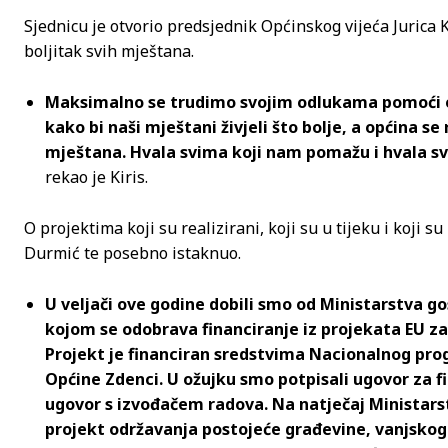
Sjednicu je otvorio predsjednik Općinskog vijeća Jurica K
boljitak svih mještana.
Maksimalno se trudimo svojim odlukama pomoći opć
kako bi naši mještani živjeli što bolje, a općina se
mještana. Hvala svima koji nam pomažu i hvala s
rekao je Kiris.
O projektima koji su realizirani, koji su u tijeku i koji 
Durmić te posebno istaknuo.
U veljači ove godine dobili smo od Ministarstva go
kojom se odobrava financiranje iz projekata EU z
Projekt je financiran sredstvima Nacionalnog pro
Općine Zdenci. U ožujku smo potpisali ugovor za f
ugovor s izvođačem radova. Na natječaj Ministarst
projekt održavanja postojeće građevine, vanjskog 