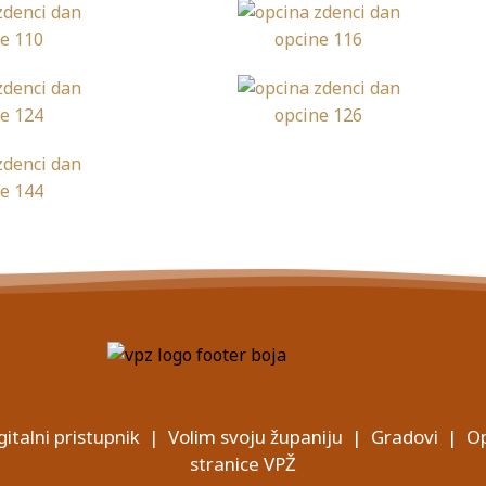
gitalni pristupnik
|
Volim svoju županiju
|
Gradovi
|
Op
stranice VPŽ