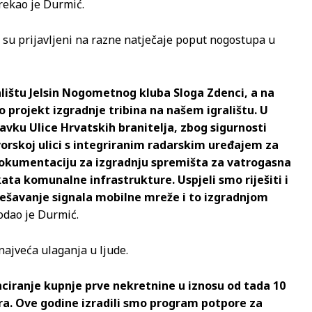
rekao je Durmić.
ji su prijavljeni na razne natječaje poput nogostupa u
alištu Jelsin Nogometnog kluba Sloga Zdenci, a na
o projekt izgradnje tribina na našem igralištu. U
tavku Ulice Hrvatskih branitelja, zbog sigurnosti
orskoj ulici s integriranim radarskim uređajem za
dokumentaciju za izgradnju spremišta za vatrogasna
ekata komunalne infrastrukture. Uspjeli smo riješiti i
rješavanje signala mobilne mreže i to izgradnjom
odao je Durmić.
najveća ulaganja u ljude.
nciranje kupnje prve nekretnine u iznosu od tada 10
eura. Ove godine izradili smo program potpore za