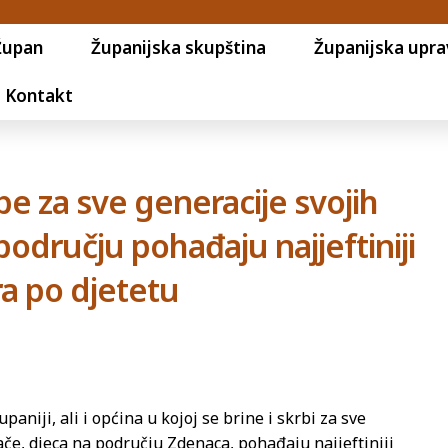
Župan
Županijska skupština
Županijska upra
Kontakt
be za sve generacije svojih
odručju pohađaju najjeftiniji
ra po djetetu
aniji, ali i općina u kojoj se brine i skrbi za sve
ače, djeca na području Zdenaca, pohađaju najjeftiniji