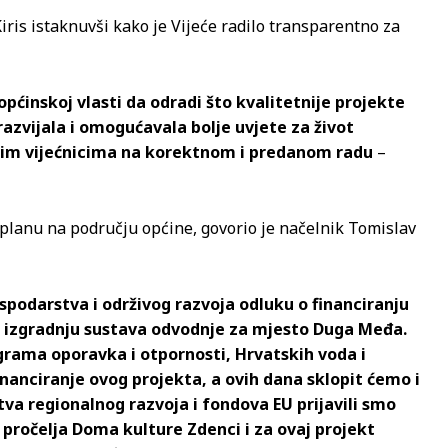
iris istaknuvši kako je Vijeće radilo transparentno za
inskoj vlasti da odradi što kvalitetnije projekte
 razvijala i omogućavala bolje uvjete za život
vim vijećnicima na korektnom i predanom radu
–
su planu na području općine, govorio je načelnik Tomislav
spodarstva i održivog razvoja odluku o financiranju
a izgradnju sustava odvodnje za mjesto Duga Međa.
grama oporavka i otpornosti, Hrvatskih voda i
inanciranje ovog projekta, a ovih dana sklopit ćemo i
va regionalnog razvoja i fondova EU prijavili smo
pročelja Doma kulture Zdenci i za ovaj projekt