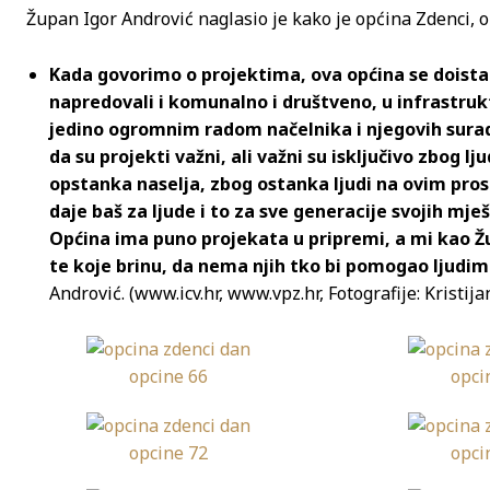
Župan Igor Andrović naglasio je kako je općina Zdenci, opć
Kada govorimo o projektima, ova općina se doista i
napredovali i komunalno i društveno, u infrastru
jedino ogromnim radom načelnika i njegovih surad
da su projekti važni, ali važni su isključivo zbog l
opstanka naselja, zbog ostanka ljudi na ovim pros
daje baš za ljude i to za sve generacije svojih mje
Općina ima puno projekata u pripremi, a mi kao Ž
te koje brinu, da nema njih tko bi pomogao ljudim
Andrović. (www.icv.hr, www.vpz.hr, Fotografije: Kristij