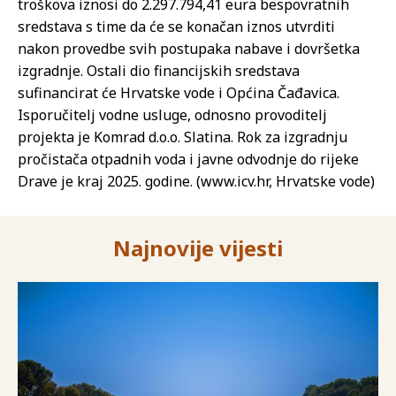
troškova iznosi do 2.297.794,41 eura bespovratnih
sredstava s time da će se konačan iznos utvrditi
nakon provedbe svih postupaka nabave i dovršetka
izgradnje. Ostali dio financijskih sredstava
sufinancirat će Hrvatske vode i Općina Čađavica.
Isporučitelj vodne usluge, odnosno provoditelj
projekta je Komrad d.o.o. Slatina. Rok za izgradnju
pročistača otpadnih voda i javne odvodnje do rijeke
Drave je kraj 2025. godine. (www.icv.hr, Hrvatske vode)
Najnovije vijesti