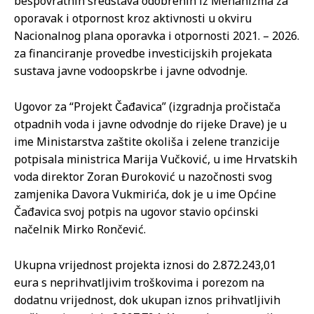
bespovratnih sredstava odobrenih iz Mehanizma za
oporavak i otpornost kroz aktivnosti u okviru
Nacionalnog plana oporavka i otpornosti 2021. – 2026.
za financiranje provedbe investicijskih projekata
sustava javne vodoopskrbe i javne odvodnje.
Ugovor za “Projekt Čađavica” (izgradnja pročistača
otpadnih voda i javne odvodnje do rijeke Drave) je u
ime Ministarstva zaštite okoliša i zelene tranzicije
potpisala ministrica Marija Vučković, u ime Hrvatskih
voda direktor Zoran Đuroković u nazočnosti svog
zamjenika Davora Vukmirića, dok je u ime Općine
Čađavica svoj potpis na ugovor stavio općinski
načelnik Mirko Rončević.
Ukupna vrijednost projekta iznosi do 2.872.243,01
eura s neprihvatljivim troškovima i porezom na
dodatnu vrijednost, dok ukupan iznos prihvatljivih