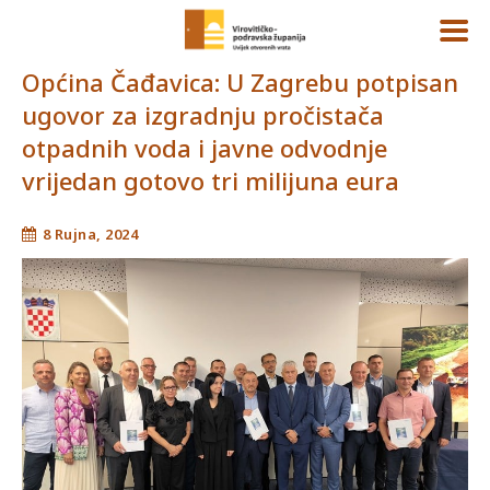
Općina Čađavica: U Zagrebu potpisan
ugovor za izgradnju pročistača
otpadnih voda i javne odvodnje
vrijedan gotovo tri milijuna eura
8 Rujna, 2024