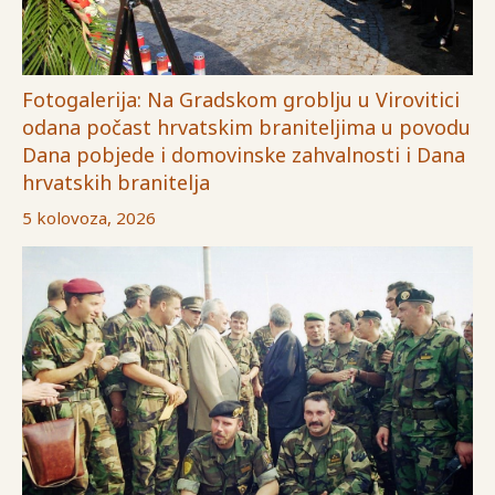
Fotogalerija: Na Gradskom groblju u Virovitici
odana počast hrvatskim braniteljima u povodu
Dana pobjede i domovinske zahvalnosti i Dana
hrvatskih branitelja
5 kolovoza, 2026