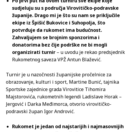
Po prvi put na ovom turniru sve ekipe koje
sudjeluju su s područja Virovitičko-podravske
županije. Drago mi je što su nam se priključile
ekipe iz Špišić Bukovice i Suhopolja, što
potvrđuje da rukomet ima budućnost.
Zahvaljujem se brojnim sponzorima i
donatorima bez čije podrške ne bi mogli
organizirati turnir
– u uvodu je rekao predsjednik
Rukometnog saveza VPŽ Antun Blažević.
Turnir je u nazočnosti županijske pročelnice za
obrazovanje, kulturi i sport, Martine Bunić, tajnika
Sportske zajednice grada Virovitice Tihomira
Majstorovića, rukometnih legendi Ladislave Horak –
Jergović i Darka Međimorca, otvorio virovitičko-
podravski župan Igor Andrović.
Rukomet je jedan od najstarijih i najmasovnijih