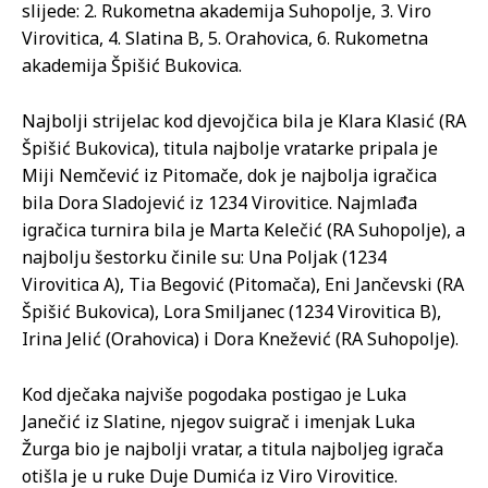
slijede: 2. Rukometna akademija Suhopolje, 3. Viro
Virovitica, 4. Slatina B, 5. Orahovica, 6. Rukometna
akademija Špišić Bukovica.
Najbolji strijelac kod djevojčica bila je Klara Klasić (RA
Špišić Bukovica), titula najbolje vratarke pripala je
Miji Nemčević iz Pitomače, dok je najbolja igračica
bila Dora Sladojević iz 1234 Virovitice. Najmlađa
igračica turnira bila je Marta Kelečić (RA Suhopolje), a
najbolju šestorku činile su: Una Poljak (1234
Virovitica A), Tia Begović (Pitomača), Eni Jančevski (RA
Špišić Bukovica), Lora Smiljanec (1234 Virovitica B),
Irina Jelić (Orahovica) i Dora Knežević (RA Suhopolje).
Kod dječaka najviše pogodaka postigao je Luka
Janečić iz Slatine, njegov suigrač i imenjak Luka
Žurga bio je najbolji vratar, a titula najboljeg igrača
otišla je u ruke Duje Dumića iz Viro Virovitice.