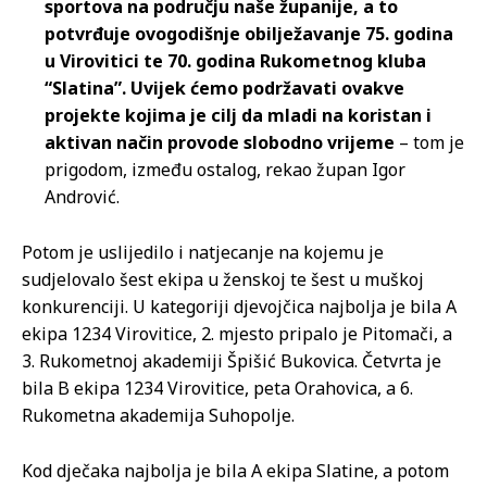
sportova na području naše županije, a to
potvrđuje ovogodišnje obilježavanje 75. godina
u Virovitici te 70. godina Rukometnog kluba
“Slatina”. Uvijek ćemo podržavati ovakve
projekte kojima je cilj da mladi na koristan i
aktivan način provode slobodno vrijeme
– tom je
prigodom, između ostalog, rekao župan Igor
Andrović.
Potom je uslijedilo i natjecanje na kojemu je
sudjelovalo šest ekipa u ženskoj te šest u muškoj
konkurenciji. U kategoriji djevojčica najbolja je bila A
ekipa 1234 Virovitice, 2. mjesto pripalo je Pitomači, a
3. Rukometnoj akademiji Špišić Bukovica. Četvrta je
bila B ekipa 1234 Virovitice, peta Orahovica, a 6.
Rukometna akademija Suhopolje.
Kod dječaka najbolja je bila A ekipa Slatine, a potom