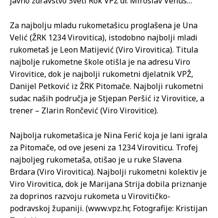
javno zdravstvo Sveti Rok VPŽ dr. Miroslav Venus…
Za najbolju mladu rukometašicu proglašena je Una
Velić (ŽRK 1234 Virovitica), istodobno najbolji mladi
rukometaš je Leon Matijević (Viro Virovitica). Titula
najbolje rukometne škole otišla je na adresu Viro
Virovitice, dok je najbolji rukometni djelatnik VPŽ,
Danijel Petković iz ŽRK Pitomače. Najbolji rukometni
sudac naših područja je Stjepan Peršić iz Virovitice, a
trener – Zlarin Rončević (Viro Virovitice).
Najbolja rukometašica je Nina Ferić koja je lani igrala
za Pitomače, od ove jeseni za 1234 Viroviticu. Trofej
najboljeg rukometaša, otišao je u ruke Slavena
Brdara (Viro Virovitica). Najbolji rukometni kolektiv je
Viro Virovitica, dok je Marijana Strija dobila priznanje
za doprinos razvoju rukometa u Virovitičko-
podravskoj županiji. (www.vpz.hr, Fotografije: Kristijan