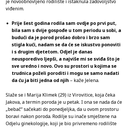
je novoobnovljeno rodilište i istaknula zadovoljstvo
viđenim.
Prije šest godina rodila sam ovdje po prvi put,
bila sam s dvije gospođe u tom periodu u sobi, a
budući da je porod prošao dobro i brzo sam
stigla kući, nadam se da će se iskustvo ponoviti
i s drugim djetetom. Odjel je danas
neusporedivo ljepši, a najviše mi se sviđa što je
sve uredno i novo. Ovo su prostori u kojima se
trudnica poželi poroditi i mogu se samo nadati
da ću ja biti jedna od njih
– kaže Jelena.
Slaže se i Marija Klimek (29) iz Virovitice, koja čeka
Jakova, a termin poroda je u petak. I ona se nada da će
„bebač“ sačekati do ponedjeljka, da u ovom prostoru
boravi nakon poroda. Rodilje su inače smještene na
Odjelu ginekologije, koji je bio privremeno rodilište