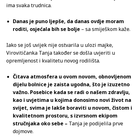
ima svaka trudnica.
Danas je puno ljepše, da danas ovdje moram
roditi, osjećala bih se bolje
– sa smiješkom kaže.
Iako se još uvijek nije ostvarila u ulozi majke,
Virovitičanka Tanja također se došla uvjeriti u
opremljenost i kvalitetu novog rodilišta.
Čitava atmosfera u ovom novom, obnovljenom
dijelu bolnice je zaista ugodna, što je izuzetno
važno. Posebice kada se radi o našem zdravlju,
kao i uvjetima u kojima donosimo novi život na
svijet, svima je lakše boraviti u novom, čistom i
kvalitetnom prostoru, s izvrsnom ekipom
stručnjaka oko sebe –
Tanja je podijelila prve
dojmove.