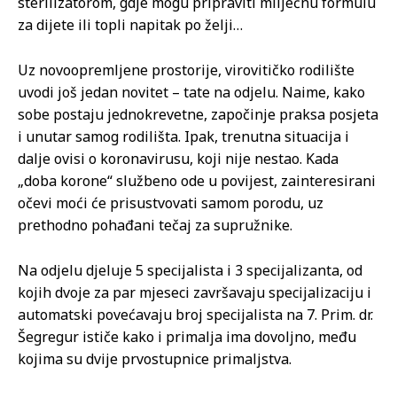
sterilizatorom, gdje mogu pripraviti mliječnu formulu
za dijete ili topli napitak po želji…
Uz novoopremljene prostorije, virovitičko rodilište
uvodi još jedan novitet – tate na odjelu. Naime, kako
sobe postaju jednokrevetne, započinje praksa posjeta
i unutar samog rodilišta. Ipak, trenutna situacija i
dalje ovisi o koronavirusu, koji nije nestao. Kada
„doba korone“ službeno ode u povijest, zainteresirani
očevi moći će prisustvovati samom porodu, uz
prethodno pohađani tečaj za supružnike.
Na odjelu djeluje 5 specijalista i 3 specijalizanta, od
kojih dvoje za par mjeseci završavaju specijalizaciju i
automatski povećavaju broj specijalista na 7. Prim. dr.
Šegregur ističe kako i primalja ima dovoljno, među
kojima su dvije prvostupnice primaljstva.