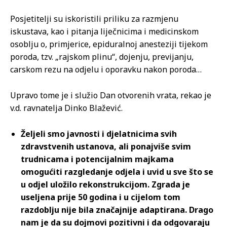
Posjetitelji su iskoristili priliku za razmjenu
iskustava, kao i pitanja liječnicima i medicinskom
osoblju o, primjerice, epiduralnoj anesteziji tijekom
poroda, tzv. „rajskom plinu“, dojenju, previjanju,
carskom rezu na odjelu i oporavku nakon poroda…
Upravo tome je i služio Dan otvorenih vrata, rekao je
v.d. ravnatelja Dinko Blažević.
Željeli smo javnosti i djelatnicima svih
zdravstvenih ustanova, ali ponajviše svim
trudnicama i potencijalnim majkama
omogućiti razgledanje odjela i uvid u sve što se
u odjel uložilo rekonstrukcijom. Zgrada je
useljena prije 50 godina i u cijelom tom
razdoblju nije bila značajnije adaptirana. Drago
nam je da su dojmovi pozitivni i da odgovaraju