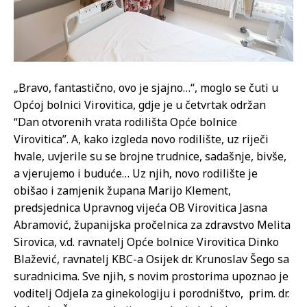
„Bravo, fantastično, ovo je sjajno…“, moglo se čuti u
Općoj bolnici Virovitica, gdje je u četvrtak održan
“Dan otvorenih vrata rodilišta Opće bolnice
Virovitica”. A, kako izgleda novo rodilište, uz riječi
hvale, uvjerile su se brojne trudnice, sadašnje, bivše,
a vjerujemo i buduće… Uz njih, novo rodilište je
obišao i zamjenik župana Marijo Klement,
predsjednica Upravnog vijeća OB Virovitica Jasna
Abramović, županijska pročelnica za zdravstvo Melita
Sirovica, v.d. ravnatelj Opće bolnice Virovitica Dinko
Blažević, ravnatelj KBC-a Osijek dr. Krunoslav Šego sa
suradnicima. Sve njih, s novim prostorima upoznao je
voditelj Odjela za ginekologiju i porodništvo, prim. dr.