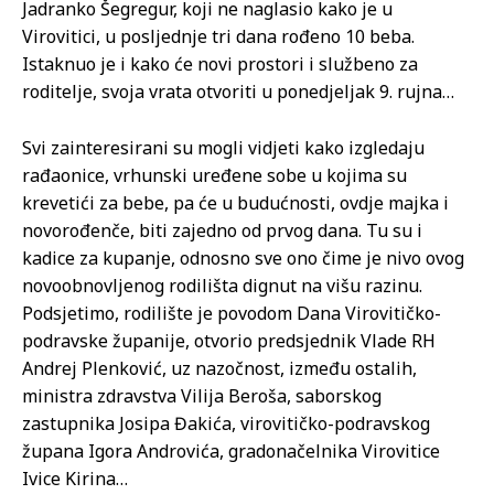
Jadranko Šegregur, koji ne naglasio kako je u
Virovitici, u posljednje tri dana rođeno 10 beba.
Istaknuo je i kako će novi prostori i službeno za
roditelje, svoja vrata otvoriti u ponedjeljak 9. rujna…
Svi zainteresirani su mogli vidjeti kako izgledaju
rađaonice, vrhunski uređene sobe u kojima su
krevetići za bebe, pa će u budućnosti, ovdje majka i
novorođenče, biti zajedno od prvog dana. Tu su i
kadice za kupanje, odnosno sve ono čime je nivo ovog
novoobnovljenog rodilišta dignut na višu razinu.
Podsjetimo, rodilište je povodom Dana Virovitičko-
podravske županije, otvorio predsjednik Vlade RH
Andrej Plenković, uz nazočnost, između ostalih,
ministra zdravstva Vilija Beroša, saborskog
zastupnika Josipa Đakića, virovitičko-podravskog
župana Igora Androvića, gradonačelnika Virovitice
Ivice Kirina…