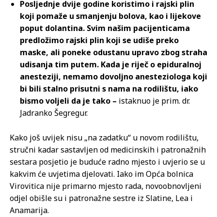
Posljednje dvije godine koristimo i rajski plin
koji pomaže u smanjenju bolova, kao i lijekove
poput dolantina. Svim našim pacijenticama
predložimo rajski plin koji se udiše preko
maske, ali poneke odustanu upravo zbog straha
udisanja tim putem. Kada je riječ o epiduralnoj
anesteziji, nemamo dovoljno anesteziologa koji
bi bili stalno prisutni s nama na rodilištu, iako
bismo voljeli da je tako –
istaknuo je prim. dr.
Jadranko Šegregur.
Kako još uvijek nisu „na zadatku“ u novom rodilištu,
stručni kadar sastavljen od medicinskih i patronažnih
sestara posjetio je buduće radno mjesto i uvjerio se u
kakvim će uvjetima djelovati. Iako im Opća bolnica
Virovitica nije primarno mjesto rada, novoobnovljeni
odjel obišle su i patronažne sestre iz Slatine, Lea i
Anamarija.