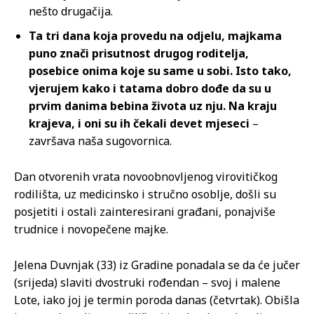
nešto drugačija.
Ta tri dana koja provedu na odjelu, majkama
puno znači prisutnost drugog roditelja,
posebice onima koje su same u sobi. Isto tako,
vjerujem kako i tatama dobro dođe da su u
prvim danima bebina života uz nju. Na kraju
krajeva, i oni su ih čekali devet mjeseci
–
završava naša sugovornica.
Dan otvorenih vrata novoobnovljenog virovitičkog
rodilišta, uz medicinsko i stručno osoblje, došli su
posjetiti i ostali zainteresirani građani, ponajviše
trudnice i novopečene majke.
Jelena Duvnjak (33) iz Gradine ponadala se da će jučer
(srijeda) slaviti dvostruki rođendan – svoj i malene
Lote, iako joj je termin poroda danas (četvrtak). Obišla