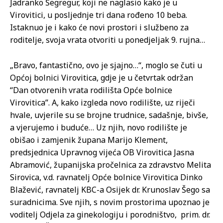
Jadranko Šegregur, koji ne naglasio kako je u
Virovitici, u posljednje tri dana rođeno 10 beba.
Istaknuo je i kako će novi prostori i službeno za
roditelje, svoja vrata otvoriti u ponedjeljak 9. rujna…
„Bravo, fantastično, ovo je sjajno…“, moglo se čuti u
Općoj bolnici Virovitica, gdje je u četvrtak održan
“Dan otvorenih vrata rodilišta Opće bolnice
Virovitica”. A, kako izgleda novo rodilište, uz riječi
hvale, uvjerile su se brojne trudnice, sadašnje, bivše,
a vjerujemo i buduće… Uz njih, novo rodilište je
obišao i zamjenik župana Marijo Klement,
predsjednica Upravnog vijeća OB Virovitica Jasna
Abramović, županijska pročelnica za zdravstvo Melita
Sirovica, v.d. ravnatelj Opće bolnice Virovitica Dinko
Blažević, ravnatelj KBC-a Osijek dr. Krunoslav Šego sa
suradnicima. Sve njih, s novim prostorima upoznao je
voditelj Odjela za ginekologiju i porodništvo, prim. dr.