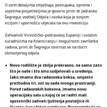
O svim detaljima smještaja, postupaka, opreme i
uvjetima posjetiteljima je govorio prim. dr. Jadranko
Šegregur, voditelj Odjela i osoba koja je svojom
vizijom i upornošću utjecala na ovu investiciju.
Zahvalivši Virovitičko-podravskoj županiji i ostalim
suradnicima na financiranju i mogućnosti završetka
radova, prim. dr. Šegregur osvrnuo se na tlocrt
obnovljenog odjela.
Novo rodilište je zbilja prekrasno, ne samo zato
što je naše i što smo sudjelovali u uređenju.
Iako imamo dva rađaonska boksa, umjesto
prethodna tri, isti su sada mnogo prostraniji.
Pored rađaonskih boksova, imamo novu
operacijsku salu u kojoj će se raditi mali
opstetrički zahvati ljuštenja posteljice ili