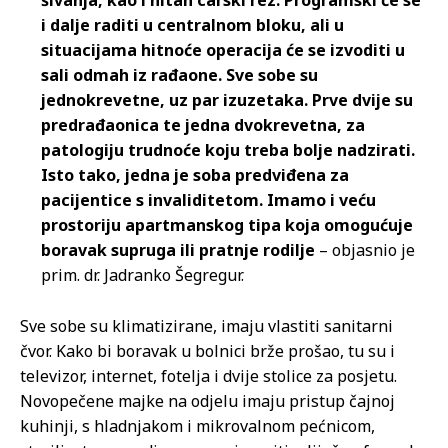
šivanja, kao i hitan carski rez. Programski će se
i dalje raditi u centralnom bloku, ali u
situacijama hitnoće operacija će se izvoditi u
sali odmah iz rađaone. Sve sobe su
jednokrevetne, uz par izuzetaka. Prve dvije su
predrađaonica te jedna dvokrevetna, za
patologiju trudnoće koju treba bolje nadzirati.
Isto tako, jedna je soba predviđena za
pacijentice s invaliditetom. Imamo i veću
prostoriju apartmanskog tipa koja omogućuje
boravak supruga ili pratnje rodilje
– objasnio je
prim. dr. Jadranko Šegregur.
Sve sobe su klimatizirane, imaju vlastiti sanitarni
čvor. Kako bi boravak u bolnici brže prošao, tu su i
televizor, internet, fotelja i dvije stolice za posjetu.
Novopečene majke na odjelu imaju pristup čajnoj
kuhinji, s hladnjakom i mikrovalnom pećnicom,