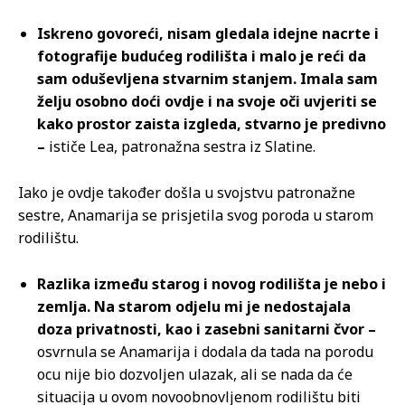
Iskreno govoreći, nisam gledala idejne nacrte i
fotografije budućeg rodilišta i malo je reći da
sam oduševljena stvarnim stanjem. Imala sam
želju osobno doći ovdje i na svoje oči uvjeriti se
kako prostor zaista izgleda, stvarno je predivno
–
ističe Lea, patronažna sestra iz Slatine.
Iako je ovdje također došla u svojstvu patronažne
sestre, Anamarija se prisjetila svog poroda u starom
rodilištu.
Razlika između starog i novog rodilišta je nebo i
zemlja. Na starom odjelu mi je nedostajala
doza privatnosti, kao i zasebni sanitarni čvor –
osvrnula se Anamarija i dodala da tada na porodu
ocu nije bio dozvoljen ulazak, ali se nada da će
situacija u ovom novoobnovljenom rodilištu biti