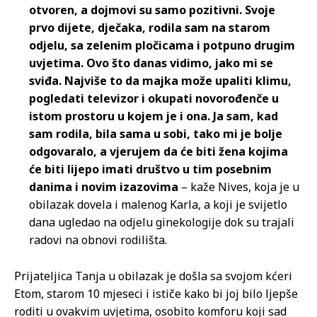
otvoren, a dojmovi su samo pozitivni. Svoje
prvo dijete, dječaka, rodila sam na starom
odjelu, sa zelenim pločicama i potpuno drugim
uvjetima. Ovo što danas vidimo, jako mi se
sviđa. Najviše to da majka može upaliti klimu,
pogledati televizor i okupati novorođenče u
istom prostoru u kojem je i ona. Ja sam, kad
sam rodila, bila sama u sobi, tako mi je bolje
odgovaralo, a vjerujem da će biti žena kojima
će biti lijepo imati društvo u tim posebnim
danima i novim izazovima
– kaže Nives, koja je u
obilazak dovela i malenog Karla, a koji je svijetlo
dana ugledao na odjelu ginekologije dok su trajali
radovi na obnovi rodilišta.
Prijateljica Tanja u obilazak je došla sa svojom kćeri
Etom, starom 10 mjeseci i ističe kako bi joj bilo ljepše
roditi u ovakvim uvjetima, osobito komforu koji sad