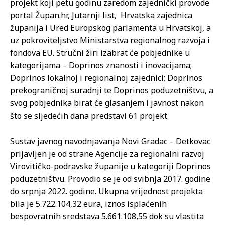
projekt koji petu godinu zaredom zajednički provode
portal Župan.hr, Jutarnji list, Hrvatska zajednica
županija i Ured Europskog parlamenta u Hrvatskoj, a
uz pokroviteljstvo Ministarstva regionalnog razvoja i
fondova EU. Stručni žiri izabrat će pobjednike u
kategorijama – Doprinos znanosti i inovacijama;
Doprinos lokalnoj i regionalnoj zajednici; Doprinos
prekograničnoj suradnji te Doprinos poduzetništvu, a
svog pobjednika birat će glasanjem i javnost nakon
što se sljedećih dana predstavi 61 projekt.
Sustav javnog navodnjavanja Novi Gradac – Detkovac
prijavljen je od strane Agencije za regionalni razvoj
Virovitičko-podravske županije u kategoriji Doprinos
poduzetništvu. Provodio se je od svibnja 2017. godine
do srpnja 2022. godine. Ukupna vrijednost projekta
bila je 5.722.104,32 eura, iznos isplaćenih
bespovratnih sredstava 5.661.108,55 dok su vlastita