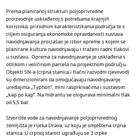
Prema planiranoj strukturi poljoprivredne
proizvodnje usklađenoj s potrebama krajnjih
korisnika, prirodnim karakteristikama područja te s
ciljem osiguranja ekonomske opravdanosti sustava
navodnjavanja proizašao je izbor opreme s kojem se
planirane kulture navodnjavaju i traženi radni tlakovi
u sustavu. Oprema za navodnjavanje je usklađena s
oblikom i veličinom parcela na projektnom području.
Objekti SN-a (crpna stanica i tlačni razvodni cjevovod)
su dimenzionirani da omogućavaju navodnjavanje
uređajima „Typhon“, mini rasprkivačima i sustavom
„kap po kap“. Na hidrantu se osigurava minimalni tlak
od 5,5 bar.
Izvorište vode za navodnjavanje poljoprivrednog
zemljišta je rijeka Drava, uz koju je smještena crpna
stanica. U crpnoj stanici ugrađuju se 3 crpke