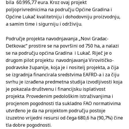
bila 60.995,77 eura. Kroz ovaj projekt
poljoprivrednicima na području Općine Gradina i
Općine Lukač kvalitetniju i dohodovniju proizvodnju,
a samim time i sigurniju i održiviju.
Područje projekta navodnjavanja „Novi Gradac-
Detkovac“ prostire se na površini od 750 ha, a nalazi
se na području općina Gradina i Lukač. Riječ je o
drugom pilot projektu navodnjavanja Virovitičko-
podravske županije, koja je i nositelj projekta, a čija
se izgradnja financirala sredstvima EAFRD-a i za čiju
svrhu je izrađena predmetna studija izvodljivosti koja
je pokazala društvenu i financijsku isplativost
projekta. Provedenim pedološkim istraživanjima i
procjenom pogodnosti tla sukladno FAO normativima
utvrđeno je da na projektom području postoje
izuzetno vrijedni resursi od čega 680,6 ha (90,7%) čine
tla dobre pogodnosti.