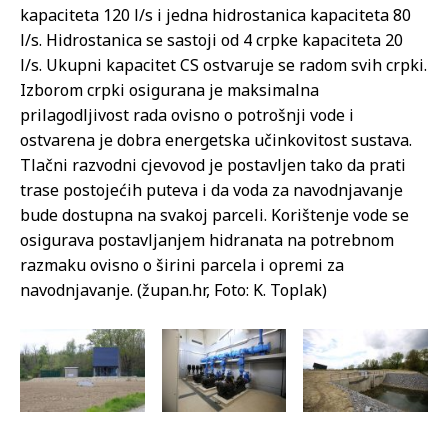
kapaciteta 120 l/s i jedna hidrostanica kapaciteta 80
l/s. Hidrostanica se sastoji od 4 crpke kapaciteta 20
l/s. Ukupni kapacitet CS ostvaruje se radom svih crpki.
Izborom crpki osigurana je maksimalna
prilagodljivost rada ovisno o potrošnji vode i
ostvarena je dobra energetska učinkovitost sustava.
Tlačni razvodni cjevovod je postavljen tako da prati
trase postojećih puteva i da voda za navodnjavanje
bude dostupna na svakoj parceli. Korištenje vode se
osigurava postavljanjem hidranata na potrebnom
razmaku ovisno o širini parcela i opremi za
navodnjavanje. (župan.hr, Foto: K. Toplak)