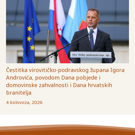
Čestitka virovitičko-podravskog župana Igora
Androvića, povodom Dana pobjede i
domovinske zahvalnosti i Dana hrvatskih
branitelja
4 kolovoza, 2026