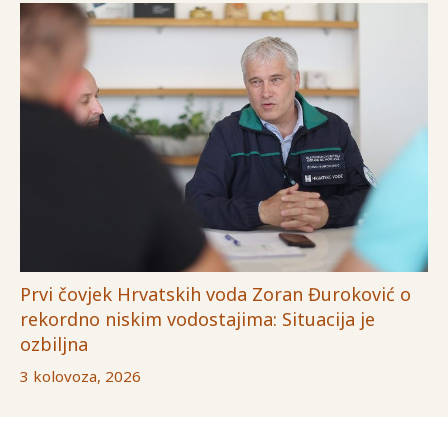
Prvi čovjek Hrvatskih voda Zoran Đuroković o
rekordno niskim vodostajima: Situacija je
ozbiljna
3 kolovoza, 2026