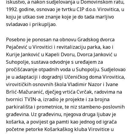
iskustvo, a nakon sudjelovanja u Domovinskom ratu,
1992. godine, osnovao je tvrtku CIP d.o.o. Virovitica, u
koju je utkao sve znanje koje je do tada marljivo
svladavao i prikupljao.
Posebno je ponosan na obnovu Gradskog dvorca
Pejačević u Virovitici i revitalizaciju parka, kao i
Kurije Janković u Kapeli Dvoru, Dvorca Janković u
Suhopolje, sustava odvodnje s uređajem za
pročišćavanje otpadnih voda u Suhopolju. Sudjelovao
je u adaptaciji i dogradnji Učeničkog doma Virovitica,
virovitičkih osnovnih škola Vladimir Nazor i Ivane
Brlić-Mažuranić, dječjeg vrtića Cvrčak, radovima na
tvornici TVIN-a, izradio je projekte i za brojna
parkirališta i prometnice, te niz stambeno-poslovnih
građevina. Uz građevinu, njegova druga ljubav je
košarka, a povijest ga pamti kao jednog od igrača
početne petorke Košarkaškog kluba Virovitice u