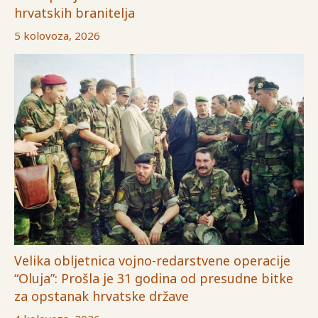
hrvatskih branitelja
5 kolovoza, 2026
Velika obljetnica vojno-redarstvene operacije
“Oluja”: Prošla je 31 godina od presudne bitke
za opstanak hrvatske države