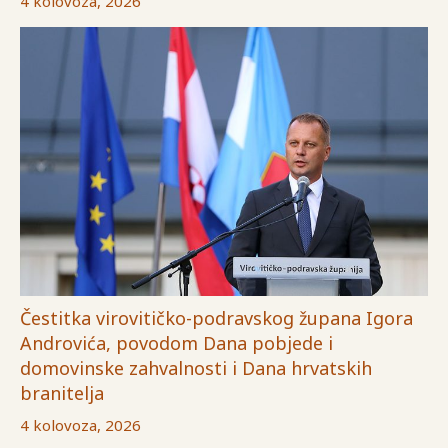
4 kolovoza, 2026
Čestitka virovitičko-podravskog župana Igora
Androvića, povodom Dana pobjede i
domovinske zahvalnosti i Dana hrvatskih
branitelja
4 kolovoza, 2026