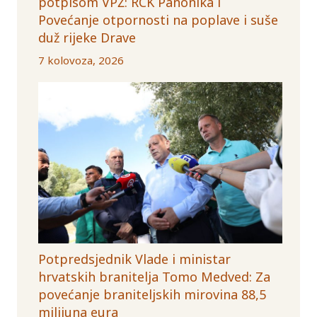
potpisom VPŽ: RCK Panonika i
Povećanje otpornosti na poplave i suše
duž rijeke Drave
7 kolovoza, 2026
Potpredsjednik Vlade i ministar
hrvatskih branitelja Tomo Medved: Za
povećanje braniteljskih mirovina 88,5
milijuna eura