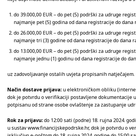
do 39.000,00 EUR – do pet (5) podrški za udruge regist
najmanje pet (5) godina od dana registracije do dana 
do 26.000,00 EUR – do pet (5) podrški za udruge regist
najmanje tri (3) godine od dana registracije do dana r
do 13.000,00 EUR – do pet (5) podrški za udruge regist
najmanje jednu (1) godinu od dana registracije do dan
uz zadovoljavanje ostalih uvjeta propisanih natječajem.
Način dostave prijava:
u elektroničkom obliku (interne
dok je potvrdu o verifikaciji postavljene dokumentacije u 
potpisanu od strane osobe ovlaštenje za zastupanje udr
Rok za prijavu:
do 12:00 sati (podne) 18. rujna 2024. go
u sustav www.financijskepodrske.hr, dok je potvrdu o ver
isključivo e-poštom do 18. rujna 2024. godine do 15:00 s