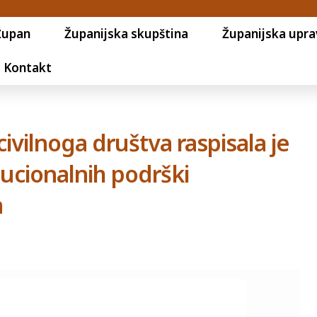
Župan
Županijska skupština
Županijska upra
Kontakt
ivilnoga društva raspisala je
tucionalnih podrški
a