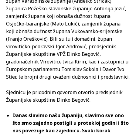
župan Varaždinske županije (Anđelko Stričak),
županica Požeško-slavonske županije Antonija Jozić,
zamjenik župana koji obnaša dužnost župana
Osječko-baranjske (Mato Lukić), zamjenik župana
koji obnaša dužnost župana Vukovarsko-srijemske
(Franjo Orešković). Bili su tu i domaćini, župan
virovitičko-podravski Igor Andrović, predsjednik
Županijske skupštine VPŽ Dinko Begović,
gradonačelnik Virovitice Ivica Kirin, kao i zastupnici u
Europskom parlamentu Tomislav Sokola i Davor Ivo
Stier, te brojni drugi uvaženi dužnosnici i predstavnici.
Sjednicu je prigodnim govorom otvorio predsjednik
Županijske skupštine Dinko Begović.
Danas slavimo našu županiju, slavimo sve ono
što smo zajedno postigli u protekloj godini i što
nas povezuje kao zajednicu. Svaki korak