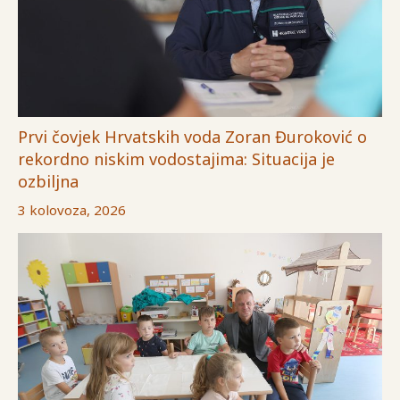
Prvi čovjek Hrvatskih voda Zoran Đuroković o
rekordno niskim vodostajima: Situacija je
ozbiljna
3 kolovoza, 2026