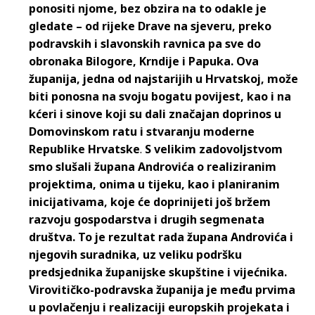
ponositi njome, bez obzira na to odakle je
gledate – od rijeke Drave na sjeveru, preko
podravskih i slavonskih ravnica pa sve do
obronaka Bilogore, Krndije i Papuka. Ova
županija, jedna od najstarijih u Hrvatskoj, može
biti ponosna na svoju bogatu povijest, kao i na
kćeri i sinove koji su dali značajan doprinos u
Domovinskom ratu i stvaranju moderne
Republike Hrvatske
.
S velikim zadovoljstvom
smo slušali župana Androvića o realiziranim
projektima, onima u tijeku, kao i planiranim
inicijativama, koje će doprinijeti još bržem
razvoju gospodarstva i drugih segmenata
društva. To je rezultat rada župana Androvića i
njegovih suradnika, uz veliku podršku
predsjednika županijske skupštine i vijećnika.
Virovitičko-podravska županija je među prvima
u povlačenju i realizaciji europskih projekata i