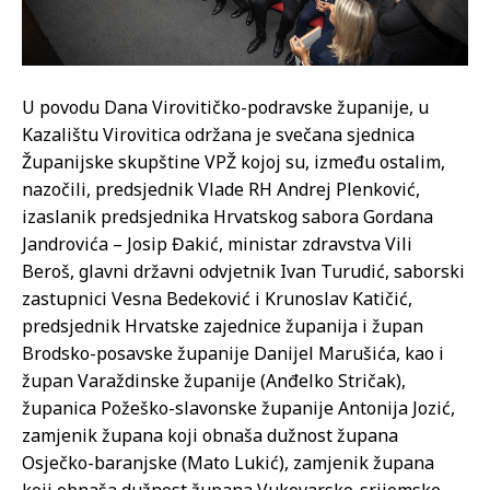
U povodu Dana Virovitičko-podravske županije, u
Kazalištu Virovitica održana je svečana sjednica
Županijske skupštine VPŽ kojoj su, između ostalim,
nazočili, predsjednik Vlade RH Andrej Plenković,
izaslanik predsjednika Hrvatskog sabora Gordana
Jandrovića – Josip Đakić, ministar zdravstva Vili
Beroš, glavni državni odvjetnik Ivan Turudić, saborski
zastupnici Vesna Bedeković i Krunoslav Katičić,
predsjednik Hrvatske zajednice županija i župan
Brodsko-posavske županije Danijel Marušića, kao i
župan Varaždinske županije (Anđelko Stričak),
županica Požeško-slavonske županije Antonija Jozić,
zamjenik župana koji obnaša dužnost župana
Osječko-baranjske (Mato Lukić), zamjenik župana