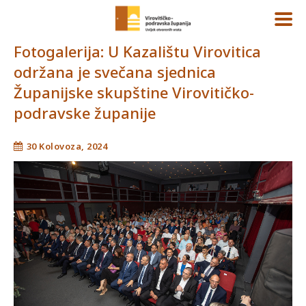
Fotogalerija: U Kazalištu Virovitica
održana je svečana sjednica
Županijske skupštine Virovitičko-
podravske županije
30 Kolovoza, 2024