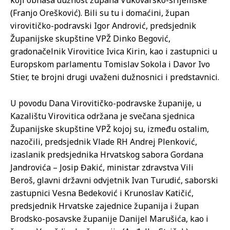
koji obnaša dužnost župana Vukovarsko-srijemske
(Franjo Orešković). Bili su tu i domaćini, župan
virovitičko-podravski Igor Andrović, predsjednik
Županijske skupštine VPŽ Dinko Begović,
gradonačelnik Virovitice Ivica Kirin, kao i zastupnici u
Europskom parlamentu Tomislav Sokola i Davor Ivo
Stier, te brojni drugi uvaženi dužnosnici i predstavnici.
U povodu Dana Virovitičko-podravske županije, u
Kazalištu Virovitica održana je svečana sjednica
Županijske skupštine VPŽ kojoj su, između ostalim,
nazočili, predsjednik Vlade RH Andrej Plenković,
izaslanik predsjednika Hrvatskog sabora Gordana
Jandrovića – Josip Đakić, ministar zdravstva Vili
Beroš, glavni državni odvjetnik Ivan Turudić, saborski
zastupnici Vesna Bedeković i Krunoslav Katičić,
predsjednik Hrvatske zajednice županija i župan
Brodsko-posavske županije Danijel Marušića, kao i