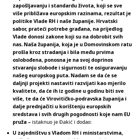
zapošljavanju i standardu života, koji se sve
više približava europskim razinama, rezultat je
politike Vlade RH i naše županije. Hrvatski
sabor, prateći potrebe građana, na prijedlog
Vlade donosi zakone koji su na dobrobit svih
nas. Naša županija, koja je u Domovinskom ratu
prošla kroz stradanja i bila među prvima
oslobođena, ponosna je na svoj doprinos
stvaranju slobode i sigurnosti te osiguravanju
našeg europskog puta. Nadam se da će se
daljnji projekti nastaviti razvijati kao mjerilo
kvalitete, da će ih iz godine u godinu biti sve
više, te da će Virovitičko-podravska županija i
dalje prednjačiti u korištenju europskih
sredstava i svih drugih pogodnosti koje nam EU
pruža –
istaknuo je Đakić i dodao:
U zajedništvu s Vladom RH i ministarstvima,