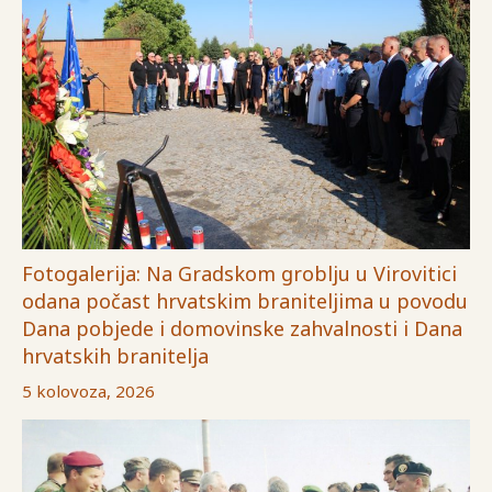
Fotogalerija: Na Gradskom groblju u Virovitici
odana počast hrvatskim braniteljima u povodu
Dana pobjede i domovinske zahvalnosti i Dana
hrvatskih branitelja
5 kolovoza, 2026