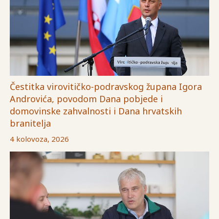
Čestitka virovitičko-podravskog župana Igora
Androvića, povodom Dana pobjede i
domovinske zahvalnosti i Dana hrvatskih
branitelja
4 kolovoza, 2026