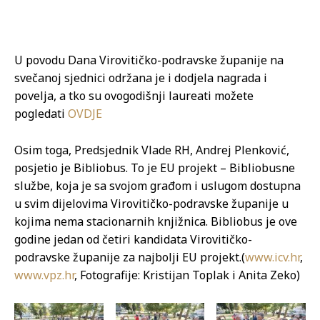
U povodu Dana Virovitičko-podravske županije na
svečanoj sjednici održana je i dodjela nagrada i
povelja, a tko su ovogodišnji laureati možete
pogledati
OVDJE
Osim toga,
Predsjednik Vlade RH, Andrej Plenković,
posjetio je Bibliobus. To je EU projekt – Bibliobusne
službe, koja je sa svojom građom i uslugom dostupna
u svim dijelovima Virovitičko-podravske županije u
kojima nema stacionarnih knjižnica. Bibliobus je ove
godine jedan od četiri kandidata Virovitičko-
podravske županije za najbolji EU projekt
.(
www.icv.hr
,
www.vpz.hr
, Fotografije: Kristijan Toplak i Anita Zeko)