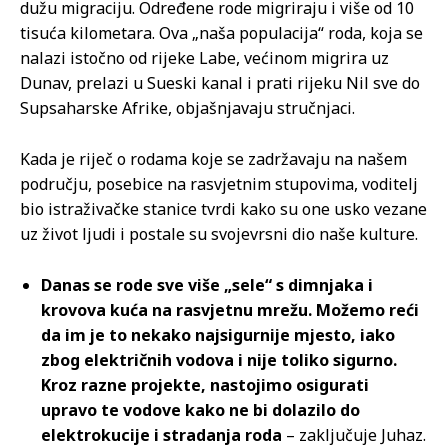
dužu migraciju. Određene rode migriraju i više od 10
tisuća kilometara. Ova „naša populacija“ roda, koja se
nalazi istočno od rijeke Labe, većinom migrira uz
Dunav, prelazi u Sueski kanal i prati rijeku Nil sve do
Supsaharske Afrike, objašnjavaju stručnjaci.
Kada je riječ o rodama koje se zadržavaju na našem
području, posebice na rasvjetnim stupovima, voditelj
bio istraživačke stanice tvrdi kako su one usko vezane
uz život ljudi i postale su svojevrsni dio naše kulture.
Danas se rode sve više „sele“ s dimnjaka i
krovova kuća na rasvjetnu mrežu. Možemo reći
da im je to nekako najsigurnije mjesto, iako
zbog električnih vodova i nije toliko sigurno.
Kroz razne projekte, nastojimo osigurati
upravo te vodove kako ne bi dolazilo do
elektrokucije i stradanja roda
– zaključuje Juhaz.