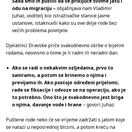
Sada smo ih pustili da se priključe svome jatu i
odu na migraciju –
objašnjava nam Vladimir
Juhaz, voditelj bio istraživačke stanice Javne
ustanove, istaknuvši kako su ove dvije rode bez
većih problema poletjele.
Djelatnici Dravske priče svakodnevno skrbe o bijelim
rodama, neovisno o tome je li radni ili neradni dan.
Ako se radi o nekakvim ozljedama, prvo to
saniramo, a potom se brinemo o njima i
previjamo ih. Ako postoje određeni prijelomi,
rade se fiksacije i odvoze se na operaciju, ako je
to potrebno. Ono što je svakodnevno jest briga
o njima, davanje vode i hrane
– govori Juhaz.
Puštene rode neko će se vrijeme zadržati s jatom koje
se nalazi u neposrednoj blizini, a potom kreću na