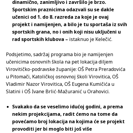
dinamično, zanimljivo i završilo je brzo.
Sportskim praznicima odazvali su se dakle
učenici od 1. do 8. razreda za koje je ovaj
projekt i namijenjen, a bilo je tu sportaša iz svih
sportskih grana, no i onih koji nisu uključeni u
rad sportskih klubova –
istaknuo je Kelečić.
Podsjetimo, sadržaj programa bio je namijenjen
učenicima osnovnih škola na pet lokacija diljem
Virovitičko-podravske županije: OŠ Petra Preradovića
u Pitomači, Katoličkoj osnovnoj školi Virovitica, OŠ
Vladimir Nazor Virovitica, OŠ Eugena Kumičića u
Slatini i OŠ Ivane Brlić-Mažuranić u Orahovici.
Svakako da se veselimo idućoj godini, a prema
nekim projekcijama, radit ćemo na tome da
povećamo broj lokacija na kojima će se projekt
provoditi jer bi moglo biti još više