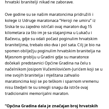
hrvatski branitelji nikad ne zaborave.
Ove godine su se našim maratoncima pridružili i
kolege iz Udruge maratonaca “Heroji ne umiru” iz
Siska te su zajedno istrčali ovaj maraton dug 15
kilometara za što im je sa stajanjima u Lukaču i
Bačevcu, gdje su odali počast poginulim hrvatskim
braniteljima, trebalo oko dva i pol sata. Cilj je bio na
spomen obilježju poginulim hrvatskim branitelja na
Mjesnom groblju u Gradini gdje su maratonce
dočekali predstavnici Općine Gradina na čelu s
načelnikom Josipom Vučemilovićem-Jurićem koji se u
ime svojih branitelja i mještana zahvalio
maratoncima koji se po teškom i sparnom vremenu
nisu štedjeli te su smogli snagu da istrče ovaj
tradicionalni memorijalni maraton.
“Općina Gradina dala je značajan broj hrvatskih