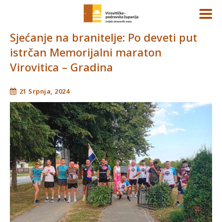
Sjećanje na branitelje: Po deveti put
istrčan Memorijalni maraton
Virovitica – Gradina
21 Srpnja, 2024