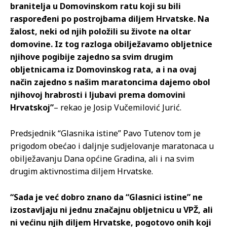
branitelja u Domovinskom ratu koji su bili
raspoređeni po postrojbama diljem Hrvatske. Na
žalost, neki od njih položili su živote na oltar
domovine. Iz tog razloga obilježavamo obljetnice
njihove pogibije zajedno sa svim drugim
obljetnicama iz Domovinskog rata, a i na ovaj
način zajedno s našim maratoncima dajemo obol
njihovoj hrabrosti i ljubavi prema domovini
Hrvatskoj”
– rekao je Josip Vučemilović Jurić.
Predsjednik “Glasnika istine” Pavo Tutenov tom je
prigodom obećao i daljnje sudjelovanje maratonaca u
obilježavanju Dana općine Gradina, ali i na svim
drugim aktivnostima diljem Hrvatske.
“Sada je već dobro znano da “Glasnici istine” ne
izostavljaju ni jednu značajnu obljetnicu u VPŽ, ali
ni većinu njih diljem Hrvatske, pogotovo onih koji