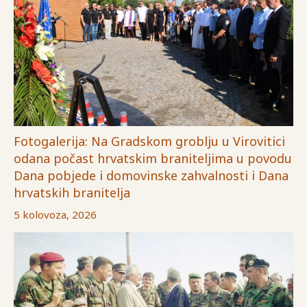
Fotogalerija: Na Gradskom groblju u Virovitici
odana počast hrvatskim braniteljima u povodu
Dana pobjede i domovinske zahvalnosti i Dana
hrvatskih branitelja
5 kolovoza, 2026