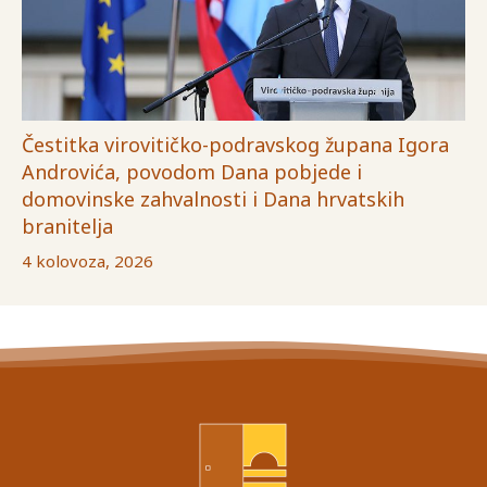
Čestitka virovitičko-podravskog župana Igora
Androvića, povodom Dana pobjede i
domovinske zahvalnosti i Dana hrvatskih
branitelja
4 kolovoza, 2026