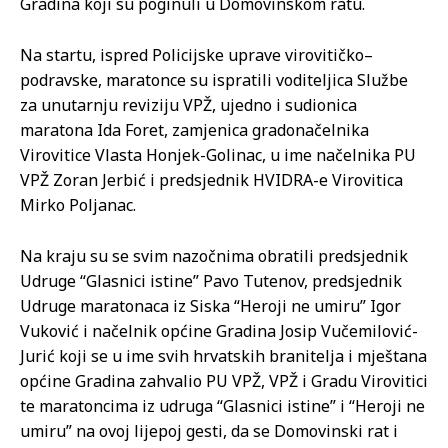
Gradina koji su poginuli u Domovinskom ratu.
Na startu, ispred Policijske uprave virovitičko–
podravske, maratonce su ispratili voditeljica Službe
za unutarnju reviziju VPŽ, ujedno i sudionica
maratona Ida Foret, zamjenica gradonačelnika
Virovitice Vlasta Honjek-Golinac, u ime načelnika PU
VPŽ Zoran Jerbić i predsjednik HVIDRA-e Virovitica
Mirko Poljanac.
Na kraju su se svim nazočnima obratili predsjednik
Udruge “Glasnici istine” Pavo Tutenov, predsjednik
Udruge maratonaca iz Siska “Heroji ne umiru” Igor
Vuković i načelnik općine Gradina Josip Vučemilović-
Jurić koji se u ime svih hrvatskih branitelja i mještana
općine Gradina zahvalio PU VPŽ, VPŽ i Gradu Virovitici
te maratoncima iz udruga “Glasnici istine” i “Heroji ne
umiru” na ovoj lijepoj gesti, da se Domovinski rat i