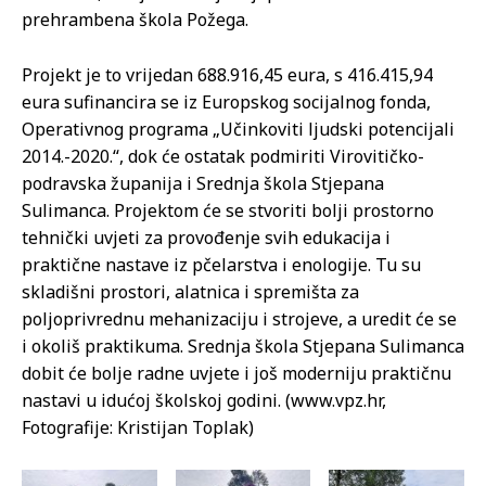
prehrambena škola Požega.
Projekt je to vrijedan 688.916,45 eura, s 416.415,94
eura sufinancira se iz Europskog socijalnog fonda,
Operativnog programa „Učinkoviti ljudski potencijali
2014.-2020.“, dok će ostatak podmiriti Virovitičko-
podravska županija i Srednja škola Stjepana
Sulimanca. Projektom će se stvoriti bolji prostorno
tehnički uvjeti za provođenje svih edukacija i
praktične nastave iz pčelarstva i enologije. Tu su
skladišni prostori, alatnica i spremišta za
poljoprivrednu mehanizaciju i strojeve, a uredit će se
i okoliš praktikuma. Srednja škola Stjepana Sulimanca
dobit će bolje radne uvjete i još moderniju praktičnu
nastavi u idućoj školskoj godini. (www.vpz.hr,
Fotografije: Kristijan Toplak)