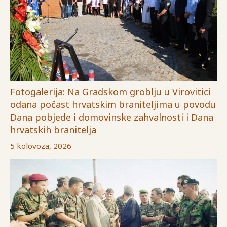
Fotogalerija: Na Gradskom groblju u Virovitici
odana počast hrvatskim braniteljima u povodu
Dana pobjede i domovinske zahvalnosti i Dana
hrvatskih branitelja
5 kolovoza, 2026