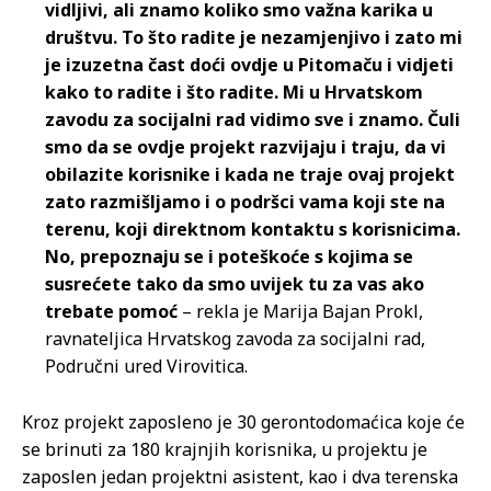
vidljivi, ali znamo koliko smo važna karika u
društvu. To što radite je nezamjenjivo i zato mi
je izuzetna čast doći ovdje u Pitomaču i vidjeti
kako to radite i što radite. Mi u Hrvatskom
zavodu za socijalni rad vidimo sve i znamo. Čuli
smo da se ovdje projekt razvijaju i traju, da vi
obilazite korisnike i kada ne traje ovaj projekt
zato razmišljamo i o podršci vama koji ste na
terenu, koji direktnom kontaktu s korisnicima.
No, prepoznaju se i poteškoće s kojima se
susrećete tako da smo uvijek tu za vas ako
trebate pomoć
– rekla je Marija Bajan Prokl,
ravnateljica Hrvatskog zavoda za socijalni rad,
Područni ured Virovitica.
Kroz projekt zaposleno je 30 gerontodomaćica koje će
se brinuti za 180 krajnjih korisnika, u projektu je
zaposlen jedan projektni asistent, kao i dva terenska