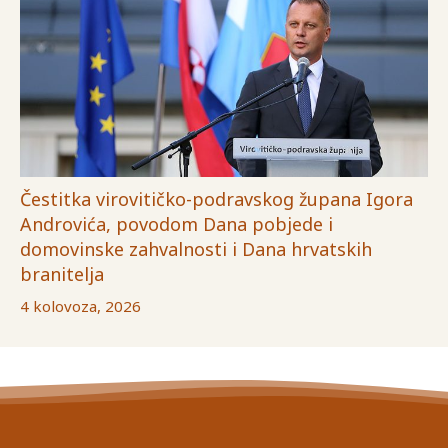
Čestitka virovitičko-podravskog župana Igora
Androvića, povodom Dana pobjede i
domovinske zahvalnosti i Dana hrvatskih
branitelja
4 kolovoza, 2026