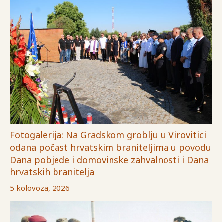
Fotogalerija: Na Gradskom groblju u Virovitici
odana počast hrvatskim braniteljima u povodu
Dana pobjede i domovinske zahvalnosti i Dana
hrvatskih branitelja
5 kolovoza, 2026