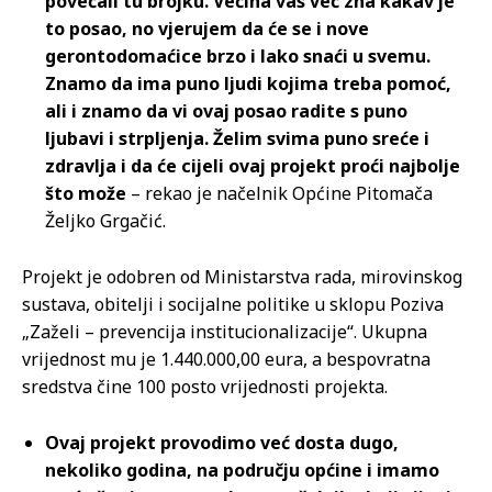
povećali tu brojku. Većina vas već zna kakav je
to posao, no vjerujem da će se i nove
gerontodomaćice brzo i lako snaći u svemu.
Znamo da ima puno ljudi kojima treba pomoć,
ali i znamo da vi ovaj posao radite s puno
ljubavi i strpljenja. Želim svima puno sreće i
zdravlja i da će cijeli ovaj projekt proći najbolje
što može
– rekao je načelnik Općine Pitomača
Željko Grgačić.
Projekt je odobren od Ministarstva rada, mirovinskog
sustava, obitelji i socijalne politike u sklopu Poziva
„Zaželi – prevencija institucionalizacije“. Ukupna
vrijednost mu je 1.440.000,00 eura, a bespovratna
sredstva čine 100 posto vrijednosti projekta.
Ovaj projekt provodimo već dosta dugo,
nekoliko godina, na području općine i imamo