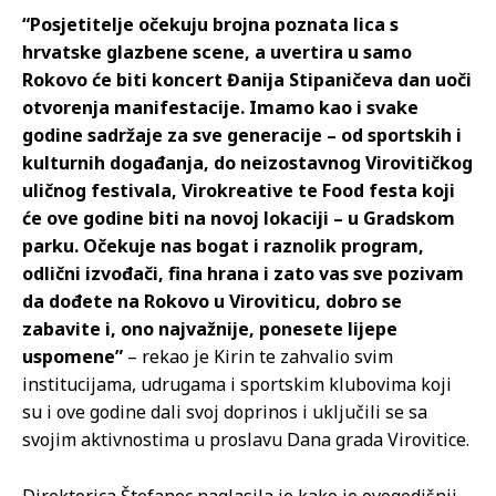
“Posjetitelje očekuju brojna poznata lica s
hrvatske glazbene scene, a uvertira u samo
Rokovo će biti koncert Đanija Stipaničeva dan uoči
otvorenja manifestacije. Imamo kao i svake
godine sadržaje za sve generacije – od sportskih i
kulturnih događanja, do neizostavnog Virovitičkog
uličnog festivala, Virokreative te Food festa koji
će ove godine biti na novoj lokaciji – u Gradskom
parku. Očekuje nas bogat i raznolik program,
odlični izvođači, fina hrana i zato vas sve pozivam
da dođete na Rokovo u Viroviticu, dobro se
zabavite i, ono najvažnije, ponesete lijepe
uspomene”
– rekao je Kirin te zahvalio svim
institucijama, udrugama i sportskim klubovima koji
su i ove godine dali svoj doprinos i uključili se sa
svojim aktivnostima u proslavu Dana grada Virovitice.