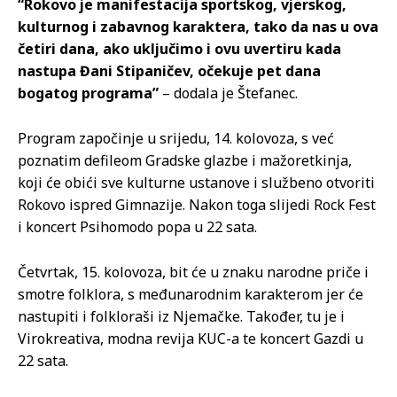
“Rokovo je manifestacija sportskog, vjerskog,
kulturnog i zabavnog karaktera, tako da nas u ova
četiri dana, ako uključimo i ovu uvertiru kada
nastupa Đani Stipaničev, očekuje pet dana
bogatog programa”
– dodala je Štefanec.
Program započinje u srijedu, 14. kolovoza, s već
poznatim defileom Gradske glazbe i mažoretkinja,
koji će obići sve kulturne ustanove i službeno otvoriti
Rokovo ispred Gimnazije. Nakon toga slijedi Rock Fest
i koncert Psihomodo popa u 22 sata.
Četvrtak, 15. kolovoza, bit će u znaku narodne priče i
smotre folklora, s međunarodnim karakterom jer će
nastupiti i folkloraši iz Njemačke. Također, tu je i
Virokreativa, modna revija KUC-a te koncert Gazdi u
22 sata.