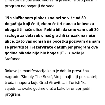
Direktorica Štefanec naglasila je kako je ovogodišnji
program najbogatiji do sada.
“Na službenom plakatu nalazi se više od 80
događaja koji će tijekom četiri dana u kolovozu
obogatiti naše ulice. Rekla bih da smo vam dali 80
razloga za dolazak u naš grad ili izlazak na naše
ulice, zato vas odmah na početku pozivam da nam
se pridružite i rezervirate datum jer program ove
godine nikada nije bio bogatiji”
– izjavila je
Štefanec.
Rokovo je manifestacija koja je dobila prestižnu
nagradu “Simply The Best”, što je najbolji pokazatelj
truda i napora koje Grad Virovitica i Turistička
zajednica svake godine ulažu kako bi unaprijedili
program.