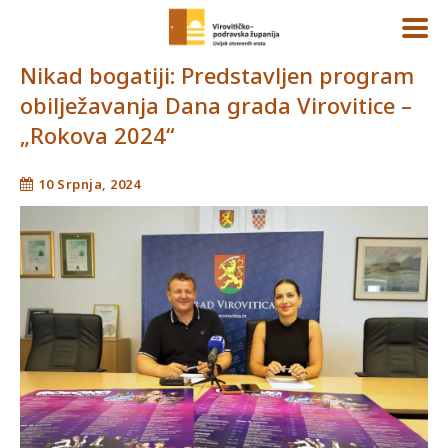
Nikad bogatiji: Predstavljen program
obilježavanja Dana grada Virovitice –
„Rokova 2024“
10 Srpnja, 2024