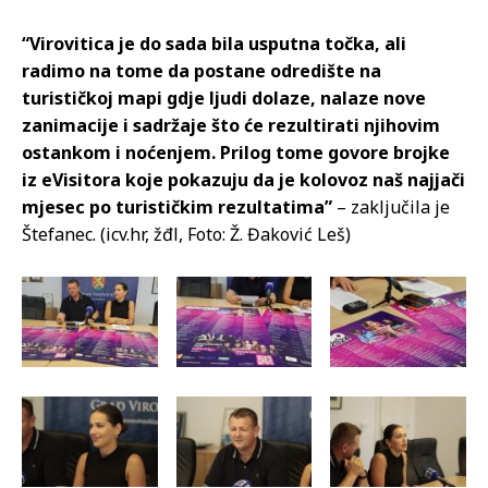
“Virovitica je do sada bila usputna točka, ali
radimo na tome da postane odredište na
turističkoj mapi gdje ljudi dolaze, nalaze nove
zanimacije i sadržaje što će rezultirati njihovim
ostankom i noćenjem. Prilog tome govore brojke
iz eVisitora koje pokazuju da je kolovoz naš najjači
mjesec po turističkim rezultatima”
– zaključila je
Štefanec. (icv.hr, žđl, Foto: Ž. Đaković Leš)