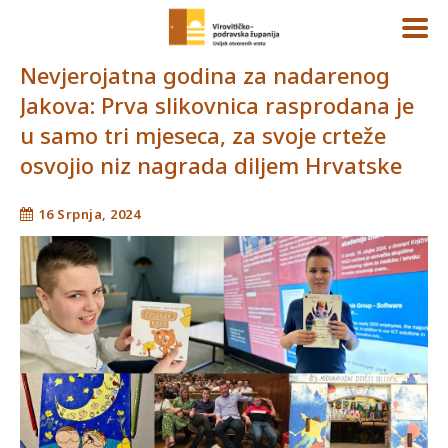
Nevjerojatna godina za nadarenog
Jakova: Prva slikovnica rasprodana je
u samo tri mjeseca, za svoje crteže
osvojio niz nagrada diljem Hrvatske
16 Srpnja, 2024