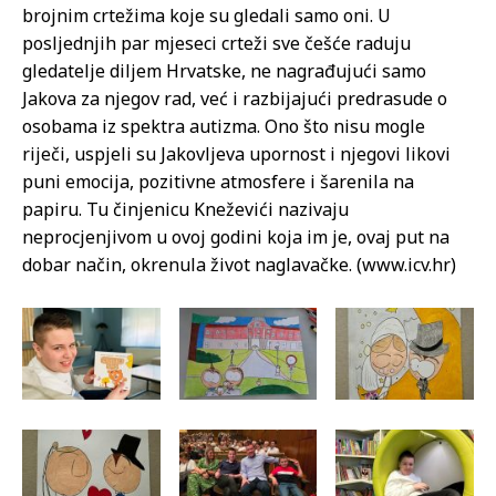
brojnim crtežima koje su gledali samo oni. U
posljednjih par mjeseci crteži sve češće raduju
gledatelje diljem Hrvatske, ne nagrađujući samo
Jakova za njegov rad, već i razbijajući predrasude o
osobama iz spektra autizma. Ono što nisu mogle
riječi, uspjeli su Jakovljeva upornost i njegovi likovi
puni emocija, pozitivne atmosfere i šarenila na
papiru. Tu činjenicu Kneževići nazivaju
neprocjenjivom u ovoj godini koja im je, ovaj put na
dobar način, okrenula život naglavačke. (www.icv.hr)