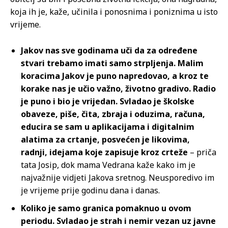
koja ih je, kaže, učinila i ponosnima i poniznima u isto
vrijeme.
Jakov nas sve godinama uči da za određene
stvari trebamo imati samo strpljenja. Malim
koracima Jakov je puno napredovao, a kroz te
korake nas je učio važno, životno gradivo. Radio
je puno i bio je vrijedan. Svladao je školske
obaveze, piše, čita, zbraja i oduzima, računa,
educira se sam u aplikacijama i digitalnim
alatima za crtanje, posvećen je likovima,
radnji, idejama koje zapisuje kroz crteže
– priča
tata Josip, dok mama Vedrana kaže kako im je
najvažnije vidjeti Jakova sretnog. Neusporedivo im
je vrijeme prije godinu dana i danas.
Koliko je samo granica pomaknuo u ovom
periodu. Svladao je strah i nemir vezan uz javne