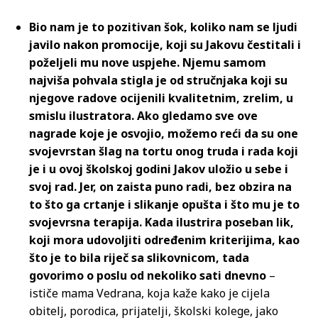
Bio nam je to pozitivan šok, koliko nam se ljudi
javilo nakon promocije, koji su Jakovu čestitali i
poželjeli mu nove uspjehe. Njemu samom
najviša pohvala stigla je od stručnjaka koji su
njegove radove ocijenili kvalitetnim, zrelim, u
smislu ilustratora. Ako gledamo sve ove
nagrade koje je osvojio, možemo reći da su one
svojevrstan šlag na tortu onog truda i rada koji
je i u ovoj školskoj godini Jakov uložio u sebe i
svoj rad. Jer, on zaista puno radi, bez obzira na
to što ga crtanje i slikanje opušta i što mu je to
svojevrsna terapija. Kada ilustrira poseban lik,
koji mora udovoljiti određenim kriterijima, kao
što je to bila riječ sa slikovnicom, tada
govorimo o poslu od nekoliko sati dnevno
–
ističe mama Vedrana, koja kaže kako je cijela
obitelj, porodica, prijatelji, školski kolege, jako