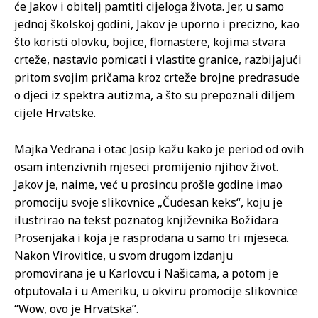
će Jakov i obitelj pamtiti cijeloga života. Jer, u samo
jednoj školskoj godini, Jakov je uporno i precizno, kao
što koristi olovku, bojice, flomastere, kojima stvara
crteže, nastavio pomicati i vlastite granice, razbijajući
pritom svojim pričama kroz crteže brojne predrasude
o djeci iz spektra autizma, a što su prepoznali diljem
cijele Hrvatske.
Majka Vedrana i otac Josip kažu kako je period od ovih
osam intenzivnih mjeseci promijenio njihov život.
Jakov je, naime, već u prosincu prošle godine imao
promociju svoje slikovnice „Čudesan keks“, koju je
ilustrirao na tekst poznatog književnika Božidara
Prosenjaka i koja je rasprodana u samo tri mjeseca.
Nakon Virovitice, u svom drugom izdanju
promovirana je u Karlovcu i Našicama, a potom je
otputovala i u Ameriku, u okviru promocije slikovnice
“Wow, ovo je Hrvatska”.