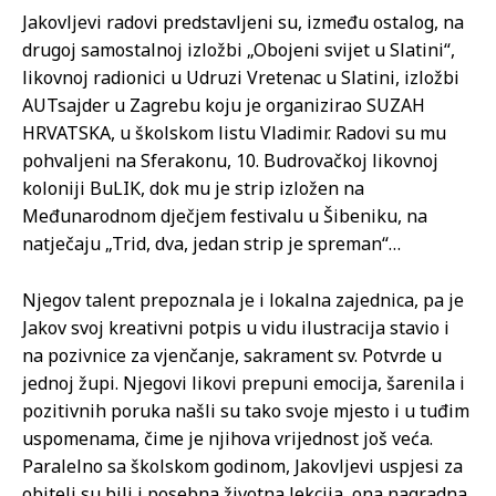
Jakovljevi radovi predstavljeni su, između ostalog, na
drugoj samostalnoj izložbi „Obojeni svijet u Slatini“,
likovnoj radionici u Udruzi Vretenac u Slatini, izložbi
AUTsajder u Zagrebu koju je organizirao SUZAH
HRVATSKA, u školskom listu Vladimir. Radovi su mu
pohvaljeni na Sferakonu, 10. Budrovačkoj likovnoj
koloniji BuLIK, dok mu je strip izložen na
Međunarodnom dječjem festivalu u Šibeniku, na
natječaju „Trid, dva, jedan strip je spreman“…
Njegov talent prepoznala je i lokalna zajednica, pa je
Jakov svoj kreativni potpis u vidu ilustracija stavio i
na pozivnice za vjenčanje, sakrament sv. Potvrde u
jednoj župi. Njegovi likovi prepuni emocija, šarenila i
pozitivnih poruka našli su tako svoje mjesto i u tuđim
uspomenama, čime je njihova vrijednost još veća.
Paralelno sa školskom godinom, Jakovljevi uspjesi za
obitelj su bili i posebna životna lekcija, ona nagradna,