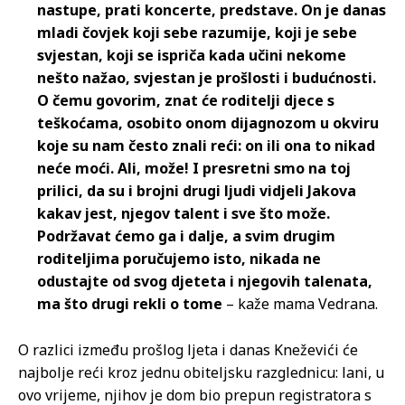
nastupe, prati koncerte, predstave. On je danas
mladi čovjek koji sebe razumije, koji je sebe
svjestan, koji se ispriča kada učini nekome
nešto nažao, svjestan je prošlosti i budućnosti.
O čemu govorim, znat će roditelji djece s
teškoćama, osobito onom dijagnozom u okviru
koje su nam često znali reći: on ili ona to nikad
neće moći. Ali, može! I presretni smo na toj
prilici, da su i brojni drugi ljudi vidjeli Jakova
kakav jest, njegov talent i sve što može.
Podržavat ćemo ga i dalje, a svim drugim
roditeljima poručujemo isto, nikada ne
odustajte od svog djeteta i njegovih talenata,
ma što drugi rekli o tome
– kaže mama Vedrana.
O razlici između prošlog ljeta i danas Kneževići će
najbolje reći kroz jednu obiteljsku razglednicu: lani, u
ovo vrijeme, njihov je dom bio prepun registratora s