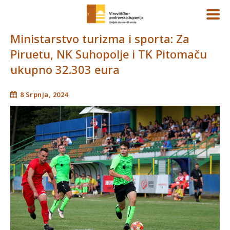
Ministarstvo turizma i sporta: Za
Piruetu, NK Suhopolje i TK Pitomaču
ukupno 32.303 eura
8 Srpnja, 2024