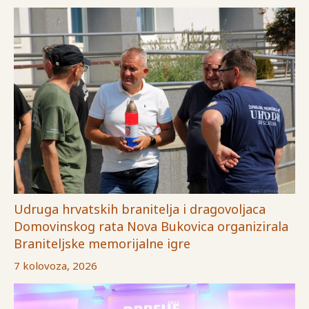
Udruga hrvatskih branitelja i dragovoljaca
Domovinskog rata Nova Bukovica organizirala
Braniteljske memorijalne igre
7 kolovoza, 2026