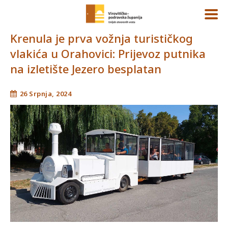
Krenula je prva vožnja turističkog
vlakića u Orahovici: Prijevoz putnika
na izletište Jezero besplatan
26 Srpnja, 2024