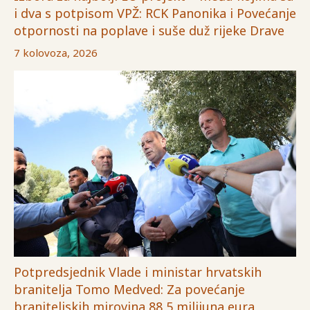
i dva s potpisom VPŽ: RCK Panonika i Povećanje
otpornosti na poplave i suše duž rijeke Drave
7 kolovoza, 2026
Potpredsjednik Vlade i ministar hrvatskih
branitelja Tomo Medved: Za povećanje
braniteljskih mirovina 88,5 milijuna eura