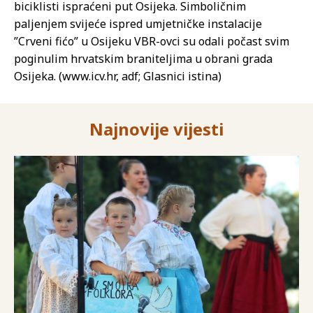
biciklisti ispraćeni put Osijeka. Simboličnim
paljenjem svijeće ispred umjetničke instalacije
”Crveni fićo” u Osijeku VBR-ovci su odali počast svim
poginulim hrvatskim braniteljima u obrani grada
Osijeka. (www.icv.hr, adf; Glasnici istina)
Najnovije vijesti