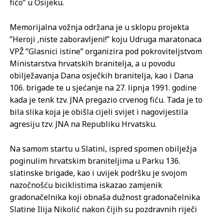
fićo” u Osijeku.
Memorijalna vožnja održana je u sklopu projekta
”Heroji ,niste zaboravljeni!” koju Udruga maratonaca
VPŽ ”Glasnici istine” organizira pod pokroviteljstvom
Ministarstva hrvatskih branitelja, a u povodu
obilježavanja Dana osječkih branitelja, kao i Dana
106. brigade te u sjećanje na 27. lipnja 1991. godine
kada je tenk tzv. JNA pregazio crvenog fiću. Tada je to
bila slika koja je obišla cijeli svijet i nagovijestila
agresiju tzv. JNA na Republiku Hrvatsku.
Na samom startu u Slatini, ispred spomen obilježja
poginulim hrvatskim braniteljima u Parku 136.
slatinske brigade, kao i uvijek podršku je svojom
nazočnošću biciklistima iskazao zamjenik
gradonačelnika koji obnaša dužnost gradonačelnika
Slatine Ilija Nikolić nakon čijih su pozdravnih riječi