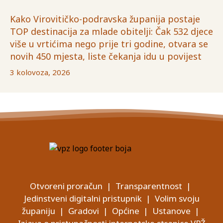
Kako Virovitičko-podravska županija postaje
TOP destinacija za mlade obitelji: Čak 532 djece
više u vrtićima nego prije tri godine, otvara se
novih 450 mjesta, liste čekanja idu u povijest
3 kolovoza, 2026
Otvoreni proračun
|
Transparentnost
|
Jedinstveni digitalni pristupnik
|
Volim svoju
županiju
|
Gradovi
|
Općine
|
Ustanove
|