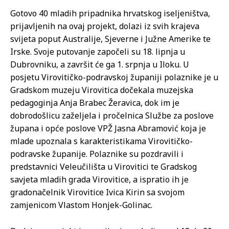
Gotovo 40 mladih pripadnika hrvatskog iseljeništva,
prijavljenih na ovaj projekt, dolazi iz svih krajeva
svijeta poput Australije, Sjeverne i Južne Amerike te
Irske. Svoje putovanje započeli su 18. lipnja u
Dubrovniku, a završit će ga 1. srpnja u Iloku. U
posjetu Virovitičko-podravskoj županiji polaznike je u
Gradskom muzeju Virovitica dočekala muzejska
pedagoginja Anja Brabec Žeravica, dok im je
dobrodošlicu zaželjela i pročelnica Službe za poslove
župana i opće poslove VPŽ Jasna Abramović koja je
mlade upoznala s karakteristikama Virovitičko-
podravske županije. Polaznike su pozdravili i
predstavnici Veleučilišta u Virovitici te Gradskog
savjeta mladih grada Virovitice, a ispratio ih je
gradonačelnik Virovitice Ivica Kirin sa svojom
zamjenicom Vlastom Honjek-Golinac.