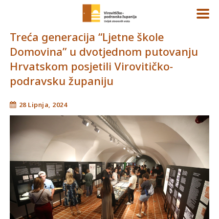
Treća generacija “Ljetne škole
Domovina” u dvotjednom putovanju
Hrvatskom posjetili Virovitičko-
podravsku županiju
28 Lipnja, 2024