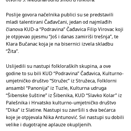
Poslije govora načelnika publici su se predstavili
mladi talentirani Čađavčani, jedan od najmlađih
članova KUD-a “Podravina” Čađavica Filip Virovac koji
je otpjevao pjesmu “Još i danas zamiriši trešnja”, te
Klara Bučanac koja je na bisernici izvela skladbu
“Žita”.
Uslijedili su nastupi folkloraških skupina, a ove
godine to su bili KUD “Podravina” Čađavica, Kulturno-
umjetničko društvo “Stružec” iz Stružeca, Folklorni
ansambl “Panonija” iz Tuzle, Kulturna udruga
“Šibenske šuštine” iz Šibenika, KUD “Slavko Kolar” iz
Palešnika i Hrvatsko kulturno-umjetničko društvo
“Dika” iz Slatine. Nastupi su završili s dva bećarca
koje je otpjevala Nika Antunović. Svi nastupi su dobili
velike i dugotrajne aplauze okupljenih.