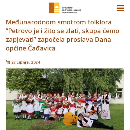
Međunarodnom smotrom folklora
”Petrovo je i žito se zlati, skupa ćemo
zapjevati” započela proslava Dana
općine Čađavica
23 Lipnja, 2024