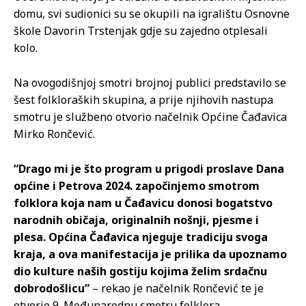
domu, svi sudionici su se okupili na igralištu Osnovne
škole Davorin Trstenjak gdje su zajedno otplesali
kolo.
Na ovogodišnjoj smotri brojnoj publici predstavilo se
šest folkloraških skupina, a prije njihovih nastupa
smotru je službeno otvorio načelnik Općine Čađavica
Mirko Rončević.
“Drago mi je što program u prigodi proslave Dana
općine i Petrova 2024. započinjemo smotrom
folklora koja nam u Čađavicu donosi bogatstvo
narodnih običaja, originalnih nošnji, pjesme i
plesa. Općina Čađavica njeguje tradiciju svoga
kraja, a ova manifestacija je prilika da upoznamo
dio kulture naših gostiju kojima želim srdačnu
dobrodošlicu”
– rekao je načelnik Rončević te je
otvorio 9. Međunarodnu smotru folklora.