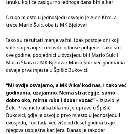
unuku koji će zasigurno jednoga dana biti alkar.
Drugo mjesto u jednosjedu osvojio je Alen Krce, a
treće Mario Šulc, oba iz MK Bjelovar.
Iako su rezultati manje važni, ipak postoje oni koji
vole natjecanje i redovito odnose pobjede. Tako su i
ove godine, pobjednici u dvosjedu bili Mario Šulc i
Marin Škara iz MK Bjelovar. Mario Šulc već godinama
osvaja prva mjesta u Špišić Bukovici.
“Mi ovdje osvajamo, a MK ‘Alka’ kod nas, i tako već
godinama, uzajamno. Nema strategije, samo
dobro oko, mirna ruka i dobar vozač”
– izjavio je
Šulc. Prva moto alka bila mu je upravo u Špišić
Bukovici, gdje je osvojio prvo mjesto u jednosjedu i
dvosjedu, i od tada već više od deset godina traje
njegova uspješna karijera. Danas je također