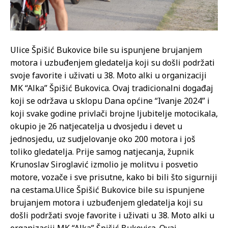
Ulice Špišić Bukovice bile su ispunjene brujanjem
motora i uzbuđenjem gledatelja koji su došli podržati
svoje favorite i uživati u 38. Moto alki u organizaciji
MK “Alka” Špišić Bukovica. Ovaj tradicionalni događaj
koji se održava u sklopu Dana općine “Ivanje 2024” i
koji svake godine privlači brojne ljubitelje motocikala,
okupio je 26 natjecatelja u dvosjedu i devet u
jednosjedu, uz sudjelovanje oko 200 motora i još
toliko gledatelja. Prije samog natjecanja, župnik
Krunoslav Siroglavić izmolio je molitvu i posvetio
motore, vozače i sve prisutne, kako bi bili što sigurniji
na cestama.
Ulice Špišić Bukovice bile su ispunjene
brujanjem motora i uzbuđenjem gledatelja koji su
došli podržati svoje favorite i uživati u 38. Moto alki u