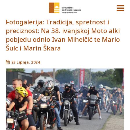
Fotogalerija: Tradicija, spretnost i
preciznost: Na 38. ivanjskoj Moto alki
pobjedu odnio Ivan Mihelčić te Mario
Šulc i Marin Škara
23 Lipnja, 2024