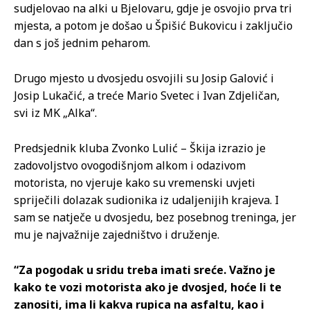
sudjelovao na alki u Bjelovaru, gdje je osvojio prva tri
mjesta, a potom je došao u Špišić Bukovicu i zaključio
dan s još jednim peharom.
Drugo mjesto u dvosjedu osvojili su Josip Galović i
Josip Lukačić, a treće Mario Svetec i Ivan Zdjeličan,
svi iz MK „Alka“.
Predsjednik kluba Zvonko Lulić – Škija izrazio je
zadovoljstvo ovogodišnjom alkom i odazivom
motorista, no vjeruje kako su vremenski uvjeti
spriječili dolazak sudionika iz udaljenijih krajeva. I
sam se natječe u dvosjedu, bez posebnog treninga, jer
mu je najvažnije zajedništvo i druženje.
“Za pogodak u sridu treba imati sreće. Važno je
kako te vozi motorista ako je dvosjed, hoće li te
zanositi, ima li kakva rupica na asfaltu, kao i