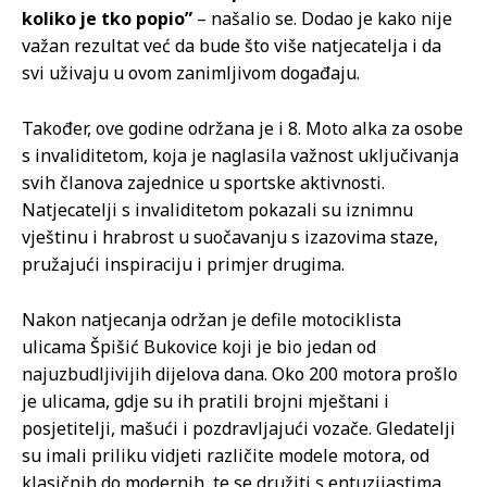
koliko je tko popio”
– našalio se. Dodao je kako nije
važan rezultat već da bude što više natjecatelja i da
svi uživaju u ovom zanimljivom događaju.
Također, ove godine održana je i 8. Moto alka za osobe
s invaliditetom, koja je naglasila važnost uključivanja
svih članova zajednice u sportske aktivnosti.
Natjecatelji s invaliditetom pokazali su iznimnu
vještinu i hrabrost u suočavanju s izazovima staze,
pružajući inspiraciju i primjer drugima.
Nakon natjecanja održan je defile motociklista
ulicama Špišić Bukovice koji je bio jedan od
najuzbudljivijih dijelova dana. Oko 200 motora prošlo
je ulicama, gdje su ih pratili brojni mještani i
posjetitelji, mašući i pozdravljajući vozače. Gledatelji
su imali priliku vidjeti različite modele motora, od
klasičnih do modernih, te se družiti s entuzijastima