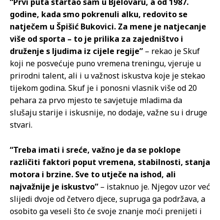
“Prvi puta startao sam u Bjelovaru, a od 1987.
godine, kada smo pokrenuli alku, redovito se
natječem u Špišić Bukovici. Za mene je natjecanje
više od sporta – to je prilika za zajedništvo i
druženje s ljudima iz cijele regije”
– rekao je Skuf
koji ne posvećuje puno vremena treningu, vjeruje u
prirodni talent, ali i u važnost iskustva koje je stekao
tijekom godina. Skuf je i ponosni vlasnik više od 20
pehara za prvo mjesto te savjetuje mladima da
slušaju starije i iskusnije, no dodaje, važne su i druge
stvari.
“Treba imati i sreće, važno je da se poklope
različiti faktori poput vremena, stabilnosti, stanja
motora i brzine. Sve to utječe na ishod, ali
najvažnije je iskustvo”
– istaknuo je. Njegov uzor već
slijedi dvoje od četvero djece, supruga ga podržava, a
osobito ga veseli što će svoje znanje moći prenijeti i