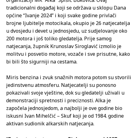
organizaciji MK “Alka” Špišić Bukovica. Ovaj
tradicionalni događaj koji se održava u sklopu Dana
općine “Ivanje 2024” i koji svake godine privlači
brojne ljubitelje motocikala, okupio je 26 natjecatelja
u dvosjedu i devet u jednosjedu, uz sudjelovanje oko
200 motora i još toliko gledatelja. Prije samog
natjecanja, župnik Krunoslav Siroglavić izmolio je
molitvu i posvetio motore, vozače i sve prisutne, kako
bi bili što sigurniji na cestama.
Miris benzina i zvuk snažnih motora potom su stvorili
jedinstvenu atmosferu. Natjecatelji su ponosno
pokazivali svoje vještine, dok su gledatelji uživali u
demonstraciji spretnosti i preciznosti. Alka je
započela jednosjedom, a najbolji je ove godine bio
iskusni Ivan Mihelčić – Skuf koji je od 1984. godine
aktivan sudionik alkarskih natjecanja.