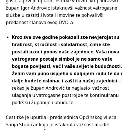
gosti, a prvi je uputio čestitke virovitičko-podravski
župan Igor Andrović istaknuvši važnost vatrogasne
službe u zaštiti života i imovine te pohvalivši
predanost članova ovog DVD-a.
Kroz sve ove godine pokazali ste nevjerojatnu
hrabrost, stručnost i solidarnost, čime ste
postali uzor i ponos naše zajednice. Vaša nova
vatrogasna postaja simbol je ne samo vaše
bogate povijesti, već i vaše svijetle budućnosti.
Želim vam puno uspjeha u daljnjem radu te da i
dalje budete oslonac i zaštita našoj zajednici
–
rekao je župan Andrović te naglasio važnost
ulaganja u vatrogasne postrojbe te kontinuiranu
podršku Županije i ubuduće.
Čestitke je uputila i predsjednica Općinskog vijeća
Sanja Stubičar koja je istaknula važnost mladih