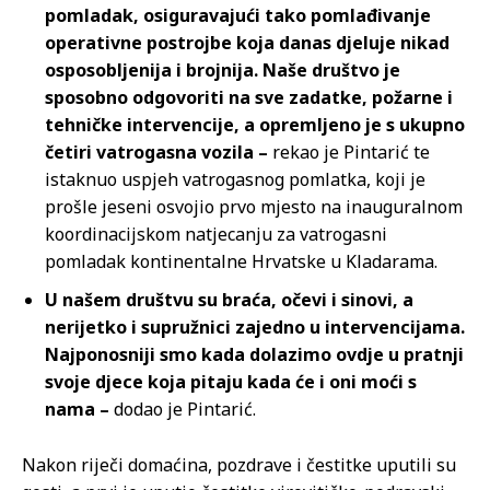
pomladak, osiguravajući tako pomlađivanje
operativne postrojbe koja danas djeluje nikad
osposobljenija i brojnija. Naše društvo je
sposobno odgovoriti na sve zadatke, požarne i
tehničke intervencije, a opremljeno je s ukupno
četiri vatrogasna vozila –
rekao je Pintarić te
istaknuo uspjeh vatrogasnog pomlatka, koji je
prošle jeseni osvojio prvo mjesto na inauguralnom
koordinacijskom natjecanju za vatrogasni
pomladak kontinentalne Hrvatske u Kladarama.
U našem društvu su braća, očevi i sinovi, a
nerijetko i supružnici zajedno u intervencijama.
Najponosniji smo kada dolazimo ovdje u pratnji
svoje djece koja pitaju kada će i oni moći s
nama –
dodao je Pintarić.
Nakon riječi domaćina, pozdrave i čestitke uputili su