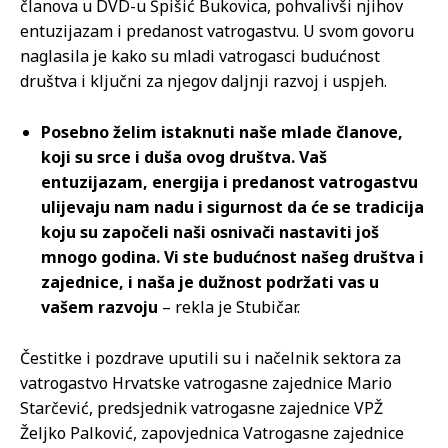
članova u DVD-u Špišić Bukovica, pohvalivši njihov
entuzijazam i predanost vatrogastvu. U svom govoru
naglasila je kako su mladi vatrogasci budućnost
društva i ključni za njegov daljnji razvoj i uspjeh.
Posebno želim istaknuti naše mlade članove,
koji su srce i duša ovog društva. Vaš
entuzijazam, energija i predanost vatrogastvu
ulijevaju nam nadu i sigurnost da će se tradicija
koju su započeli naši osnivači nastaviti još
mnogo godina. Vi ste budućnost našeg društva i
zajednice, i naša je dužnost podržati vas u
vašem razvoju
– rekla je Stubičar.
Čestitke i pozdrave uputili su i načelnik sektora za
vatrogastvo Hrvatske vatrogasne zajednice Mario
Starčević, predsjednik vatrogasne zajednice VPŽ
Željko Palković, zapovjednica Vatrogasne zajednice