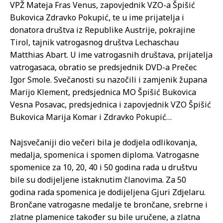
VPŽ Mateja Fras Venus, zapovjednik VZO-a Špišić
Bukovica Zdravko Pokupić, te u ime prijatelja i
donatora društva iz Republike Austrije, pokrajine
Tirol, tajnik vatrogasnog društva Lechaschau
Matthias Abart. U ime vatrogasnih društava, prijatelja
vatrogasaca, obratio se predsjednik DVD-a Prečec
Igor Smole. Svečanosti su nazočili i zamjenik župana
Marijo Klement, predsjednica MO Špišić Bukovica
Vesna Posavac, predsjednica i zapovjednik VZO Špišić
Bukovica Marija Komar i Zdravko Pokupić…
Najsvečaniji dio večeri bila je dodjela odlikovanja,
medalja, spomenica i spomen diploma. Vatrogasne
spomenice za 10, 20, 40 i 50 godina rada u društvu
bile su dodijeljene istaknutim članovima. Za 50
godina rada spomenica je dodijeljena Gjuri Zdjelaru.
Brončane vatrogasne medalje te brončane, srebrne i
zlatne plamenice također su bile uručene, a zlatna