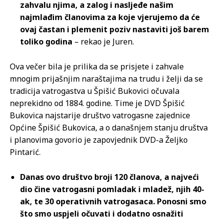
zahvalu njima, a zalog i nasljeđe našim
najmlađim članovima za koje vjerujemo da će
ovaj častan i plemenit poziv nastaviti još barem
toliko godina
– rekao je Juren.
Ova večer bila je prilika da se prisjete i zahvale
mnogim prijašnjim naraštajima na trudu i želji da se
tradicija vatrogastva u Špišić Bukovici očuvala
neprekidno od 1884. godine. Time je DVD Špišić
Bukovica najstarije društvo vatrogasne zajednice
Općine Špišić Bukovica, a o današnjem stanju društva
i planovima govorio je zapovjednik DVD-a Željko
Pintarić.
Danas ovo društvo broji 120 članova, a najveći
dio čine vatrogasni pomladak i mladež, njih 40-
ak, te 30 operativnih vatrogasaca. Ponosni smo
što smo uspjeli očuvati i dodatno osnažiti