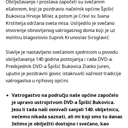
Obilježavanje i proslava započeli su svečanim
ešalonom, koji je pozdravio načelnik općine Špišić
Bukovica Hrvoje Miler, a potom je Crkvi sv. Ivana
Krstitelja održana sveta misa. Uslijedilo je svečano
otvorenje obnovljenog vatrogasnog doma koji je uz
molitvu blagoslovio župnik Krunoslav Siroglavić.
Slavlje je nastavljeno svečanom sjednicom u povodu
obilježavanja 140 godina postojanja i rada DVD-a.
Predsjednik DVD-a Špišić Bukovica Zlatko Juren,
uputio je pozdravni govor, istaknuvši važnost tradicije
vatrogastva u njihovoj općini.
Vatrogastvo na području naše općine započelo
je upravo ustrojstvom DVD-a Špišić Bukovica.
Jesu li tada naši osnivači sanjali 140. obljetnicu,
nećemo nikada saznati, ali mi koji smo tu danas
želimo je obilježiti dostojno i svečano, kao