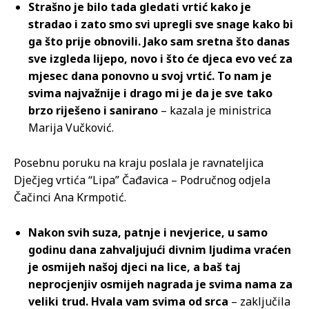
Strašno je bilo tada gledati vrtić kako je
stradao i zato smo svi upregli sve snage kako bi
ga što prije obnovili. Jako sam sretna što danas
sve izgleda lijepo, novo i što će djeca evo već za
mjesec dana ponovno u svoj vrtić. To nam je
svima najvažnije i drago mi je da je sve tako
brzo riješeno i sanirano
– kazala je ministrica
Marija Vučković.
Posebnu poruku na kraju poslala je ravnateljica
Dječjeg vrtića “Lipa” Čađavica – Područnog odjela
Čačinci Ana Krmpotić.
Nakon svih suza, patnje i nevjerice, u samo
godinu dana zahvaljujući divnim ljudima vraćen
je osmijeh našoj djeci na lice, a baš taj
neprocjenjiv osmijeh nagrada je svima nama za
veliki trud. Hvala vam svima od srca
– zaključila