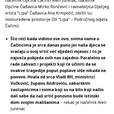
načelnik Općine Čačinci Alen Jurenac, načelnik
Općine Čađavica Mirko Rončević i ravnateljica Dječjeg
vrtića “Lipa” Čađavica Ana Krmpotić, obišli su
novouređene prostorije DV “Lipa” – Područnog odjela
Čačinci.
Što reći kada vidimo sve ovo, svima nama u
Čačincima je srce danas puno jer naša djeca se
vraćaju u svoj vrtić već sljedeći mjesec i to je
najveća pobjeda svih nas zajedno. Paralelno se
rade zahvati i projekti koji će učiniti da se
ovakve tragedije poput poplave više nikada ne
ponove. Hvala od srca Vladi RH, ministrici
Vučković, županu Androviću, saborskim
zastupnicima i svima koji su na bilo koji način
dali sebe da naš vrtić ponovno bude istinski
dom svojim mališanima
– rekao je načelnik Alen
Jurenac.