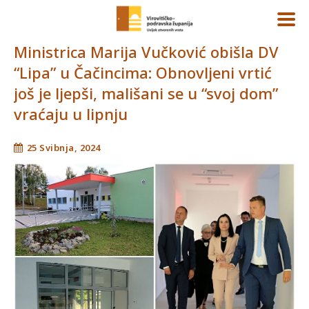
Ministrica Marija Vučković obišla DV
“Lipa” u Čačincima: Obnovljeni vrtić
još je ljepši, mališani se u “svoj dom”
vraćaju u lipnju
25 Svibnja, 2024