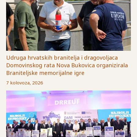
Udruga hrvatskih branitelja i dragovoljaca
Domovinskog rata Nova Bukovica organizirala
Braniteljske memorijalne igre
7 kolovoza, 2026