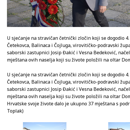
U sjećanje na stravičan četnički zločin koji se dogodio 
Četekovca, Balinaca i Čojluga, virovitičko-podravski žu
saborski zastupnici Josip Đakić i Vesna Bedeković, nače
mještana ovih naselja koji su živote položili na oltar D
U sjećanje na stravičan četnički zločin koji se dogodio 
Četekovca, Balinaca i Čojluga, virovitičko-podravski žu
saborski zastupnici Josip Đakić i Vesna Bedeković, nače
mještana ovih naselja koji su živote položili na oltar 
Hrvatske svoje živote dalo je ukupno 37 mještana s podru
Toplak)