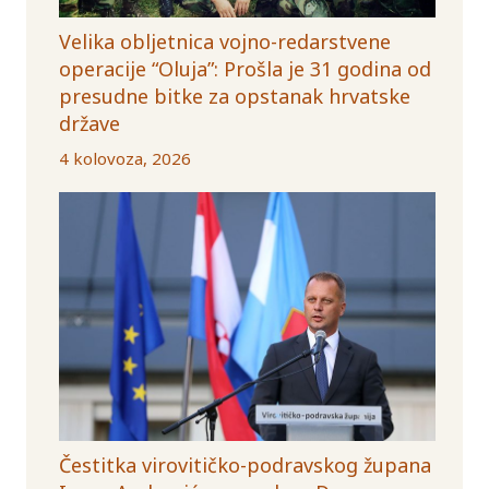
Velika obljetnica vojno-redarstvene
operacije “Oluja”: Prošla je 31 godina od
presudne bitke za opstanak hrvatske
države
4 kolovoza, 2026
Čestitka virovitičko-podravskog župana