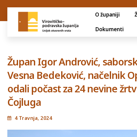
O županiji
Dokumenti
Župan Igor Andrović, saborski 
Vesna Bedeković, načelnik O
odali počast za 24 nevine žrt
Čojluga
4 Travnja, 2024