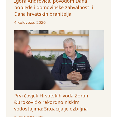
Igora Androvića, povodom Dana
pobjede i domovinske zahvalnosti i
Dana hrvatskih branitelja
4 kolovoza, 2026
Prvi čovjek Hrvatskih voda Zoran
Đuroković o rekordno niskim
vodostajima: Situacija je ozbiljna
3 kolovoza, 2026