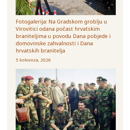
Fotogalerija: Na Gradskom groblju u
Virovitici odana počast hrvatskim
braniteljima u povodu Dana pobjede i
domovinske zahvalnosti i Dana
hrvatskih branitelja
5 kolovoza, 2026