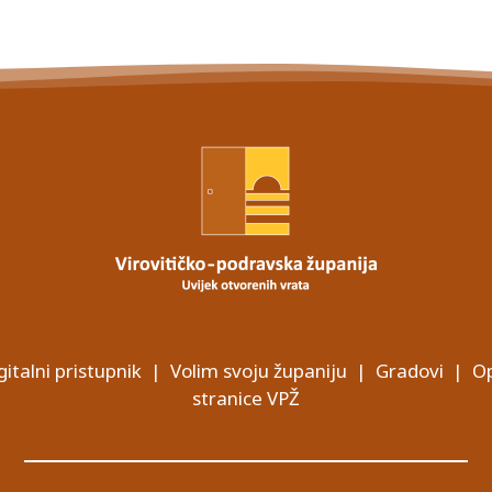
gitalni pristupnik
|
Volim svoju županiju
|
Gradovi
|
Op
stranice VPŽ