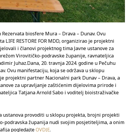
an Rezervata biosfere Mura – Drava – Dunav. Ovu
kta LIFE RESTORE FOR MDD, organizirao je projektni
elovali i članovi projektnog tima Javne ustanove za
mrežom Virovitičko-podravske županije, ravnateljica
adimir Juhaz.
Dana, 20. travnja 2024. godine u Pečuhu
v. Ovu manifestaciju, koja se održava u sklopu
e projektni partner Nacionalni park Dunav – Drava, a
stanove za upravljanje zaštićenim dijelovima prirode i
eljica Tatjana Arnold Sabo i voditelj bioistraživačke
 ustanova provoditi u sklopu projekta, brojni projekti
čko-podravska županija nudi svojim posjetiteljima, a onim
rafija pogledajte
OVDJE
.