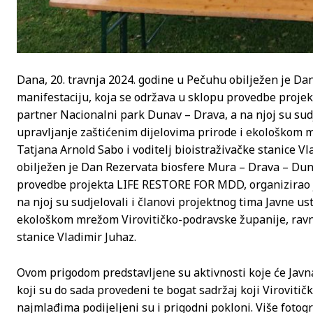
Dana, 20. travnja 2024. godine u Pečuhu obilježen je D
manifestaciju, koja se održava u sklopu provedbe proje
partner Nacionalni park Dunav – Drava, a na njoj su sudj
upravljanje zaštićenim dijelovima prirode i ekološkom 
Tatjana Arnold Sabo i voditelj bioistraživačke stanice Vl
obilježen je Dan Rezervata biosfere Mura – Drava – Duna
provedbe projekta LIFE RESTORE FOR MDD, organizirao j
na njoj su sudjelovali i članovi projektnog tima Javne u
ekološkom mrežom Virovitičko-podravske županije, ravnat
stanice Vladimir Juhaz.
Ovom prigodom predstavljene su aktivnosti koje će Javna
koji su do sada provedeni te bogat sadržaj koji Viroviti
najmlađima podijeljeni su i prigodni pokloni. Više fotog