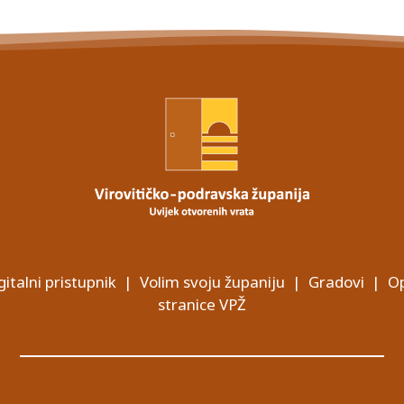
gitalni pristupnik
|
Volim svoju županiju
|
Gradovi
|
Op
stranice VPŽ