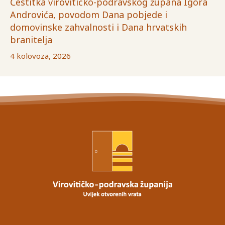
Čestitka virovitičko-podravskog župana Igora
Androvića, povodom Dana pobjede i
domovinske zahvalnosti i Dana hrvatskih
branitelja
4 kolovoza, 2026