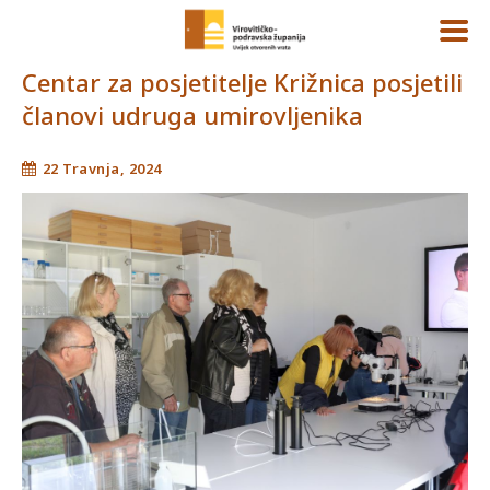
Centar za posjetitelje Križnica posjetili
članovi udruga umirovljenika
22 Travnja, 2024