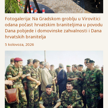
Fotogalerija: Na Gradskom groblju u Virovitici
odana počast hrvatskim braniteljima u povodu
Dana pobjede i domovinske zahvalnosti i Dana
hrvatskih branitelja
5 kolovoza, 2026