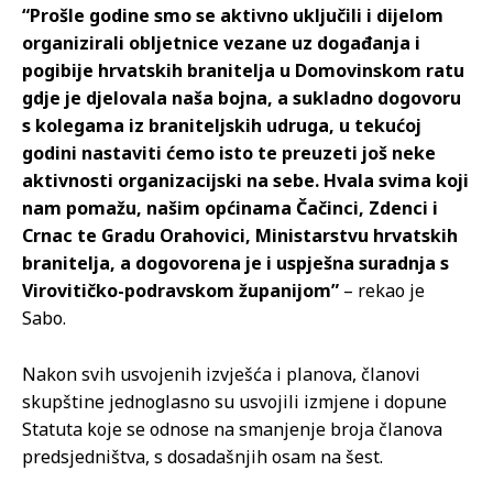
“Prošle godine smo se aktivno uključili i dijelom
organizirali obljetnice vezane uz događanja i
pogibije hrvatskih branitelja u Domovinskom ratu
gdje je djelovala naša bojna, a sukladno dogovoru
s kolegama iz braniteljskih udruga, u tekućoj
godini nastaviti ćemo isto te preuzeti još neke
aktivnosti organizacijski na sebe. Hvala svima koji
nam pomažu, našim općinama Čačinci, Zdenci i
Crnac te Gradu Orahovici, Ministarstvu hrvatskih
branitelja, a dogovorena je i uspješna suradnja s
Virovitičko-podravskom županijom”
– rekao je
Sabo.
Nakon svih usvojenih izvješća i planova, članovi
skupštine jednoglasno su usvojili izmjene i dopune
Statuta koje se odnose na smanjenje broja članova
predsjedništva, s dosadašnjih osam na šest.