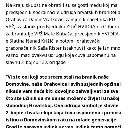
Na kraju skupštine obratili su se gosti među kojima
predsjednik Koordinacije udruga hrvatskih branitelja
Orahovica Damir Vratković, zamjenik načelnika PU
VPŽ, izaslanik predsjednika ZUiČ HVIDRA-e i Odbora
za branitelje VPŽ Mate Bubaša, predsjednik HVIDRA-
e Slatina Nenad Križić, a potom i orahovački
gradonačelnik Saša Rister istaknuvši kako je iznimno
važno imati ovakvu udrugu koja čuva uspomenu na
slavnu 2. bojnu 132. brigade.
“Vi ste oni koji ste srcem stali na branik naše
Domovine, naše Orahovice i svih susjednih općina i
nikada vam neće biti dovoljno zahvaljivati za sve
što ste učinili da mi danas možemo živjeti u našoj
slobodnoj Hrvatskoj. Ova udruga simbol je slavne
2. bojne i hvala ekipi koja čuva uspomenu i prenosi
istinu o Domovinskom ratu na mlade generacije.
Grad je naravno uvijek uz vas, uvijek ćemo pomoći