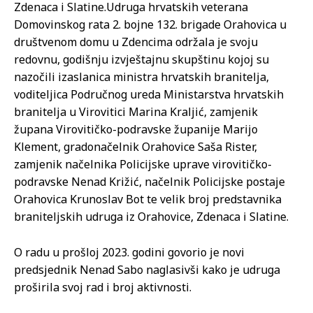
Zdenaca i Slatine.
Udruga hrvatskih veterana
Domovinskog rata 2. bojne 132. brigade Orahovica u
društvenom domu u Zdencima održala je svoju
redovnu, godišnju izvještajnu skupštinu kojoj su
nazočili izaslanica ministra hrvatskih branitelja,
voditeljica Područnog ureda Ministarstva hrvatskih
branitelja u Virovitici Marina Kraljić, zamjenik
župana Virovitičko-podravske županije Marijo
Klement, gradonačelnik Orahovice Saša Rister,
zamjenik načelnika Policijske uprave virovitičko-
podravske Nenad Križić, načelnik Policijske postaje
Orahovica Krunoslav Bot te velik broj predstavnika
braniteljskih udruga iz Orahovice, Zdenaca i Slatine.
O radu u prošloj 2023. godini govorio je novi
predsjednik Nenad Sabo naglasivši kako je udruga
proširila svoj rad i broj aktivnosti.