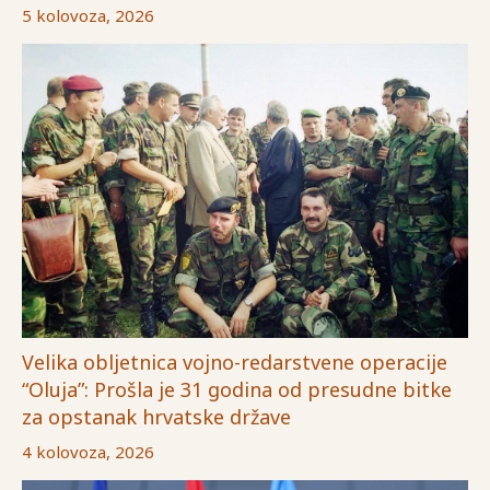
5 kolovoza, 2026
Velika obljetnica vojno-redarstvene operacije
“Oluja”: Prošla je 31 godina od presudne bitke
za opstanak hrvatske države
4 kolovoza, 2026