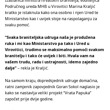
Izaslanica ministra hrvatskih branitelja, voditeljica
Područnog ureda MHB u Virovitici Marina Kraljić
kratko je istaknula kako ona osobno i njen Ured te
Ministarstvo kao i uvijek stoje na raspolaganju za
svaku pomoć.
“Svaka braniteljska udruga naša je produžena
ruka i mi kao Ministarstvo pa tako i Ured u
Virovitici, trudimo se maksimalno pomoći svakom
branitelju i tako će uvijek i biti. Hvala vam na
vašem trudu, radu i ustrajnosti, idemo zajedno
dalje”
– rekla je Kraljić.
Na samom kraju, dopredsjednik udruge domaćina,
ratni zamjenik zapovjednik Goran Sokol naglasio je
kako se nastavlja veliki projekt “Vrata Papuka”
započet prije dvije godine.