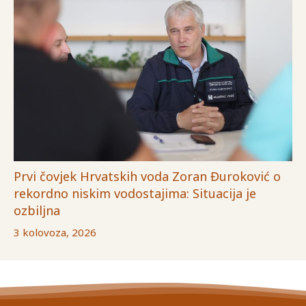
Prvi čovjek Hrvatskih voda Zoran Đuroković o
rekordno niskim vodostajima: Situacija je
ozbiljna
3 kolovoza, 2026