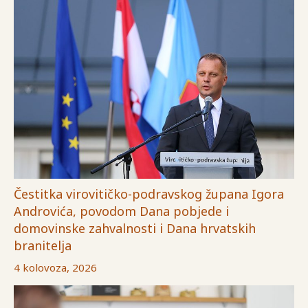
Čestitka virovitičko-podravskog župana Igora
Androvića, povodom Dana pobjede i
domovinske zahvalnosti i Dana hrvatskih
branitelja
4 kolovoza, 2026